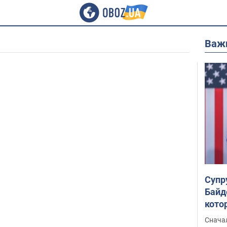
Важ
Супр
Байд
кото
"агр
Сначал