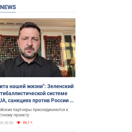
P NEWS
ита нашей жизни": Зеленский
нтибаллистической системе
JA, санкциях против России и
ержке аграриев. Видео
ейские партнеры присоединяются к
стному проекту
86,1 т.
26 20:20