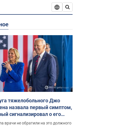
ное
уга тяжелобольного Джо
ена назвала первый симптом,
рый сигнализировал о его
ессивном" раке
а врачи не обратили на это должного