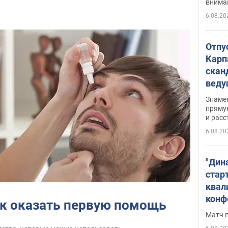
внима
6.08.20
Отпу
Карп
скан
вед
несп
Знаме
захе
пряму
и расс
6.08.20
"Дин
стар
квал
конф
ак оказать первую помощь
Матч 