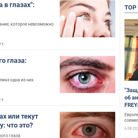
 в глазах":
TO
ание, которое невозможно
 т.
о глаза:
инз одна из них
"Защ
об а
 т.
FREY
подд
Европ
ах или текут
совме
у: что это?
6.08.20
хого глаза