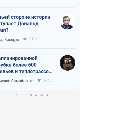
истика
чьей стороне истории
тупает Дональд
мп?
9,0 т.
ор Каспрук
апланированной
убке более 600
евьев и теплотрассе:
 происходит на
615
ислав Самойленко
емках в Киеве