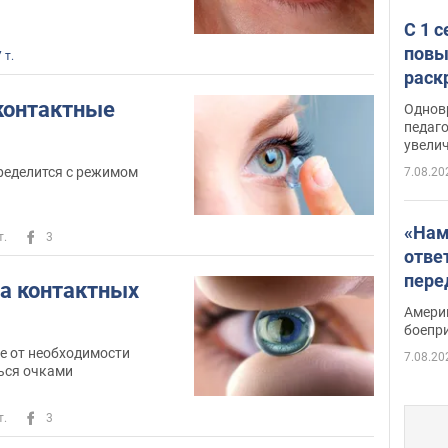
С 1 
повы
 т.
раск
контактные
Однов
педаг
увелич
ределится с режимом
7.08.20
«Нам
т.
3
отве
пере
а контактных
Patri
Амери
боепр
е от необходимости
7.08.20
ься очками
т.
3