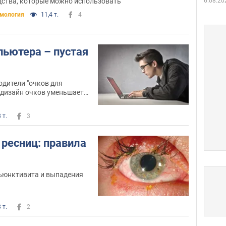
дства, которые можно использовать
6.08.20
мология
11,4 т.
4
пьютера – пустая
дители "очков для
 дизайн очков уменьшает
комфорт
 т.
3
ресниц: правила
нъюнктивита и выпадения
 т.
2