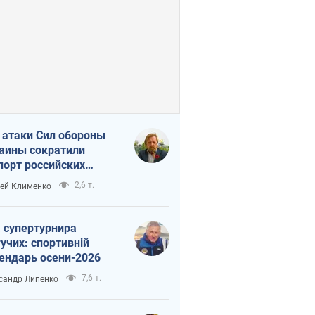
 атаки Сил обороны
аины сократили
порт российских
тепродуктов
2,6 т.
ей Клименко
 супертурнира
учих: спортивній
ендарь осени-2026
7,6 т.
сандр Липенко