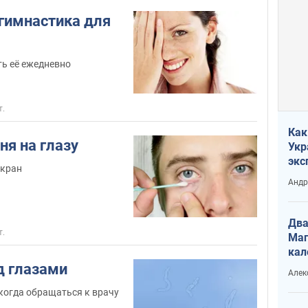
гимнастика для
ь её ежедневно
т.
Как
ня на глазу
Укр
экс
экран
неф
Андр
Два
т.
Маг
кал
д глазами
Алек
 когда обращаться к врачу