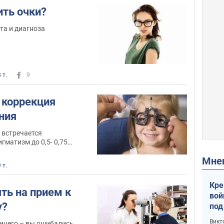
ить очки?
та и диагноза
 т.
9
 коррекция
ния
 встречается
гматизм до 0,5- 0,75
Мн
 т.
Кре
ть на прием к
вой
у?
под
кри
Викт
ничего – вы ошибались.