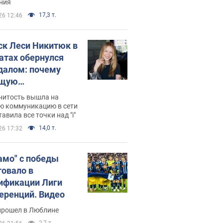
ния
17,3 т.
26 12:46
ск Леси Никитюк в
атах обернулся
далом: почему
ущую
раведливо
нитость вышла на
йтили
ю коммуникацию в сети
тавила все точки над "i"
14,0 т.
26 17:32
амо" с победы
товало в
ификации Лиги
еренций. Видео
прошел в Люблине
2,7 т.