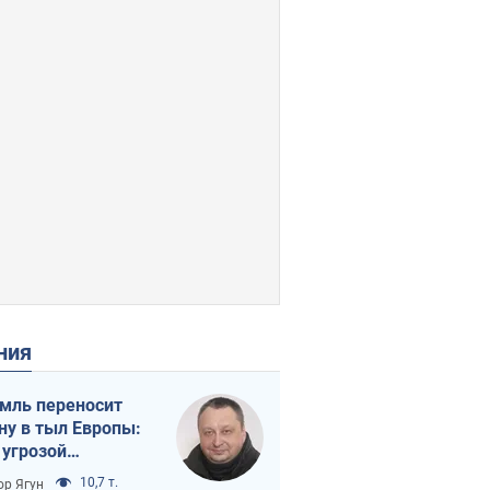
ения
мль переносит
ну в тыл Европы:
 угрозой
тическая
10,7 т.
ор Ягун