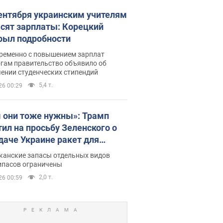
сентября украинским учителям
сят зарплаты: Корецкий
рыл подробности
ременно с повышением зарплат
огам правительство объявило об
ении студенческих стипендий
5,4 т.
26 00:29
 они тоже нужны»: Трамп
тил на просьбу Зеленского о
даче Украине ракет для
ot
канские запасы отдельных видов
ипасов ограничены
2,0 т.
26 00:59