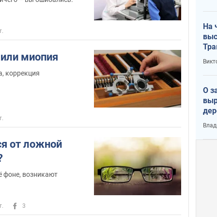
лог
На 
т.
выс
Тра
 или миопия
Викт
а, коррекция
О з
выр
дер
т.
что
Влад
Тер
ся от ложной
?
возникают
т.
3