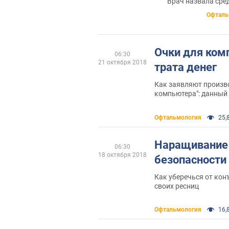
Врач назвала сре
Офталь
Очки для ком
06:30
21 октября 2018
трата денег
Как заявляют произво
компьютера": данный
усталость глаз и дис
Офтальмология
25,8
Наращивание 
06:30
18 октября 2018
безопасности
Как уберечься от ко
своих ресниц
Офтальмология
16,8