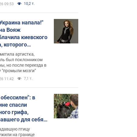
10,2 т.
26 09:53
 Украина напала!"
на Вояж
блачила киевского
, которого
омбировали": он
метила артистка,
 русского не знал,
ель был поклонником
ы, но после переезда в
перь хочет
 "промыли мозги"
цида украинцев
7,1 т.
26 11:42
 обессилен": в
ине спасли
ного грифа,
авшего для себя
пичный маршрут.
адавшую птицу
ужили на границе