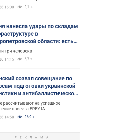
2,1 т.
26 16:00
ия нанесла удары по складам
фраструктуре в
ропетровской области: есть
бшие и раненые. Фото
ли три человека
5,7 т.
26 14:15
нский созвал совещание по
осам подготовки украинской
истики и антибаллистической
раммы FREYJA: какие
ве рассчитывают на успешное
ния готовятся
шение проекта FREYJA
26,9 т.
26 14:58