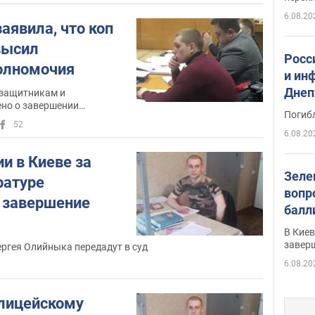
6.08.20
аявила, что коп
высил
Росс
олномочия
и ин
Днеп
 защитникам и
но о завершении
поги
Погиб
ования
52
6.08.20
и в Киеве за
Зеле
ратуре
вопр
 завершение
балл
прог
В Кие
реше
завер
ргея Олийныка передадут в суд
6.08.20
лицейскому