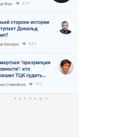
тическая
2,7 т.
ор Ягун
истика
чьей стороне истории
тупает Дональд
мп?
4,3 т.
ор Каспрук
мертная "презумпция
овности": кто
решил ТЦК судить
ибших защитников
711
на Ставнійчук