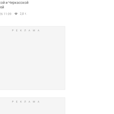
кой и Черкасской
тей
2,8 т.
26 11:09