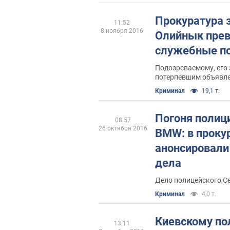
Прокуратура з
11:52
8 ноября 2016
Олийнык пре
служебные п
Подозреваемому, его
потерпевшим объявле
досудебного расслед
Криминал
19,1 т.
Погоня полици
08:57
26 октября 2016
BMW: в проку
анонсировали
дела
Дело полицейского Се
Криминал
4,0 т.
Киевскому по
13:11