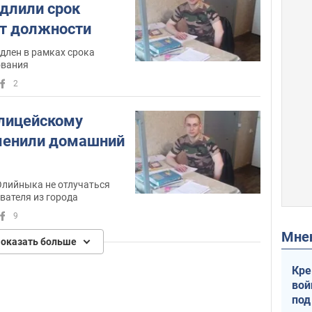
длили срок
от должности
длен в рамках срока
ования
2
лицейскому
менили домашний
Олийныка не отлучаться
вателя из города
9
Мн
оказать больше
Кре
вой
под