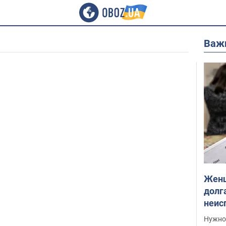
Важ
Женщ
долга
неис
выне
Нужно 