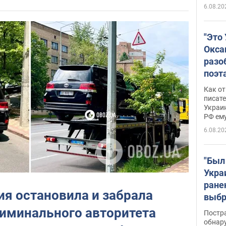
6.08.20
"Это
Окса
разо
поэта
"заз
Как от
даже
писат
Украин
а те
РФ ему
гено
6.08.20
"Был
Укра
ране
ия остановила и забрала
выбр
нети
иминального авторитета
Постр
Фото
обнар