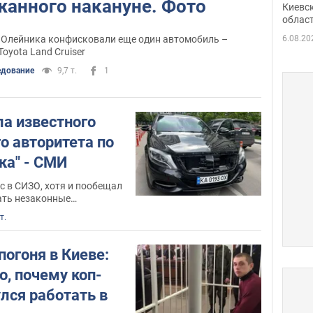
жанного накануне. Фото
Киевс
облас
и" Олейника конфисковали еще один автомобиль –
6.08.20
Toyota Land Cruiser
едование
9,7 т.
1
а известного
о авторитета по
ка" - СМИ
с в СИЗО, хотя и пообещал
ать незаконные
т.
огоня в Киеве:
о, почему коп-
лся работать в