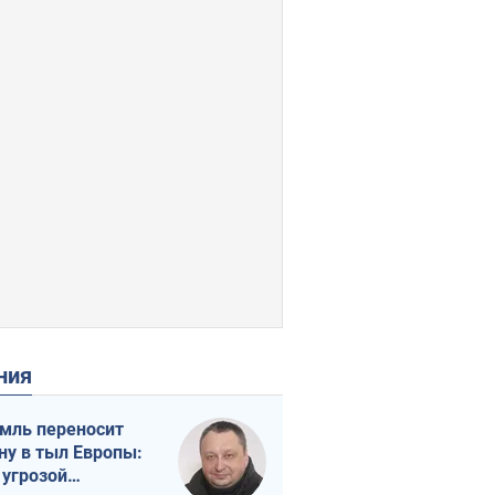
ения
мль переносит
ну в тыл Европы:
 угрозой