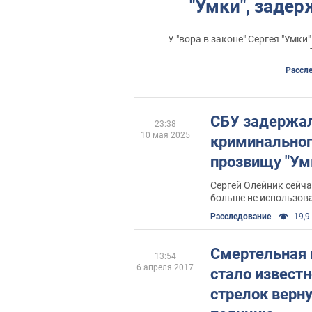
"Умки", задер
У "вора в законе" Сергея "Умк
Рассл
СБУ задержал
23:38
10 мая 2025
криминальног
прозвищу "Ум
Сергей Олейник сейча
больше не использов
спецсигналы
Расследование
19,9 
Смертельная п
13:54
6 апреля 2017
стало известн
стрелок верну