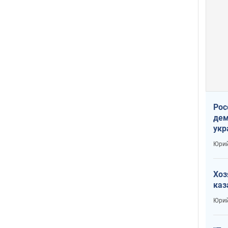
Рос
дем
укр
сто
Юрий
Хоз
каз
Юрий