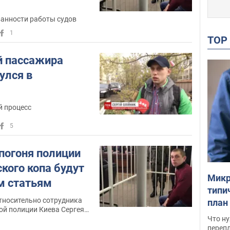
ванности работы судов
1
TO
й пассажира
улся в
й процесс
5
погоня полиции
кого копа будут
Микр
м статьям
типи
тносительно сотрудника
план
ой полиции Киева Сергея
свои
в суд
Что ну
перепл