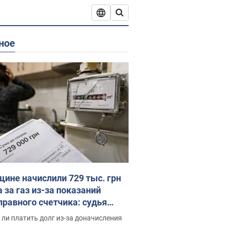
ное
ине начислили 729 тыс. грн
 за газ из-за показаний
правного счетчика: судья
с неожиданное решение
ли платить долг из-за доначисления