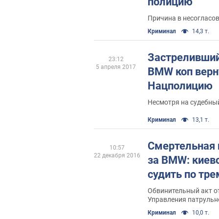
полицию
Причина в несогласо
Криминал
14,3 т.
Застреливши
23:12
5 апреля 2017
BMW коп верн
Нацполицию
Несмотря на судебны
Криминал
13,1 т.
Смертельная 
10:57
22 декабря 2016
за BMW: киевс
судить по тре
Обвинительный акт о
Управления патрульн
Олийныка направлен 
Криминал
10,0 т.