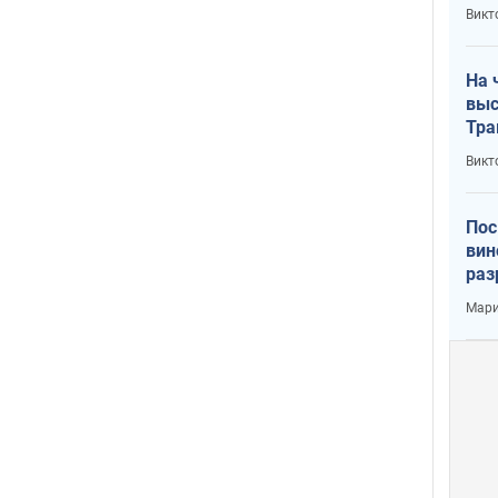
кри
Викт
лог
На 
выс
Тра
Викт
Пос
вин
раз
пог
Мари