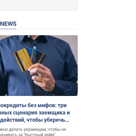
P NEWS
окредиты без мифов: три
чных сценария заемщика и
 действий, чтобы уберечь
 деньги
жно делать украинцам, чтобы не
ачивать за "быстрый займ"