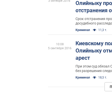
3 октября 2016
Олийныку про
отстранения 
Срок отстранения про
досудебного расслед
Криминал
11,3 т.
Киевскому по
10:08
5 сентября 2016
Олийныку от
арест
При этом суд обязал 
без разрешения следо
Криминал
18,5 т.
П