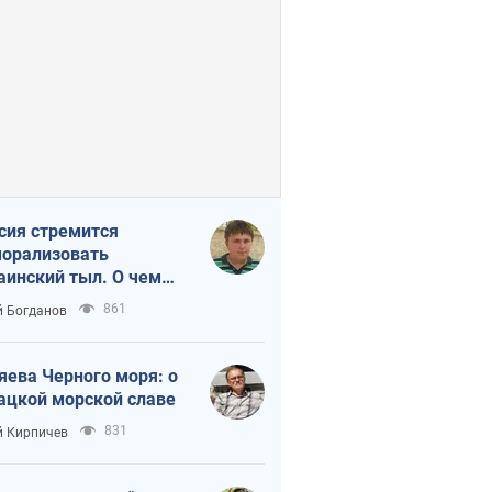
сия стремится
орализовать
аинский тыл. О чем
ит себе напомнить
861
 Богданов
яева Черного моря: о
ацкой морской славе
831
 Кирпичев