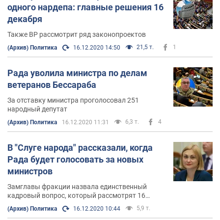
4 марта 2020 года Верховная Рада Украины
одного нардепа: главные решения 16
проголосовала за назначение Сергея Бессараба на
декабря
пост министра по вопросам ветеранов Украины. 16
Также ВР рассмотрит ряд законопроектов
декабря 2020 года нардепы проголосовали за его
21,5 т.
1
(Архив) Политика
16.12.2020 14:50
отставку.
Министр женат. Жена Сергея Бессараба: Алла
Рада уволила министра по делам
Бессараб.
ветеранов Бессараба
За отставку министра проголосовал 251
народный депутат
6,3 т.
4
(Архив) Политика
16.12.2020 11:31
В "Слуге народа" рассказали, когда
Рада будет голосовать за новых
министров
Замглавы фракции назвала единственный
кадровый вопрос, который рассмотрят 16
декабря
5,9 т.
(Архив) Политика
16.12.2020 10:44