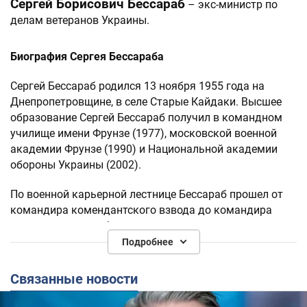
Сергей Борисович Бессараб
– экс-министр по
делам ветеранов Украины.
Биография Сергея Бессараба
Сергей Бессараб родился 13 ноября 1955 года на
Днепропетровщине, в селе Старые Кайдаки. Высшее
образование Сергей Бессараб получил в командном
училище имени Фрунзе (1977), московской военной
академии Фрунзе (1990) и Национальной академии
обороны Украины (2002).
По военной карьерной лестнице Бессараб прошел от
командира комендантского взвода до командира
мотострелкового батальона.
Подробнее
В 2002 году был назначен начальником штаба и
первым замом командующего территориального
Связанные новости
управления "Север", а в 2005 году возглавил это
управление. В 2007 году Сергей Бессараб стал