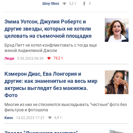
Шоу Oboz
3,3 т.
5
Эмма Уотсон, Джулия Робертc и
другие звезды, которых не хотели
целовать на съемочной площадке
Брэд Питт не хотел конфликтовать с тогда еще
женой Анджелиной Джоли
79,2 т.
Люди
5.06.2023 06:30
Кэмерон Диас, Ева Лонгория и
другие: как знаменитые на весь мир
актрисы выглядят без макияжа.
Фото
Многие из них не стесняются выкладывать "честные" фото без
фильтров и фотошопа
6,4 т.
Кино
14.02.2023 17:37