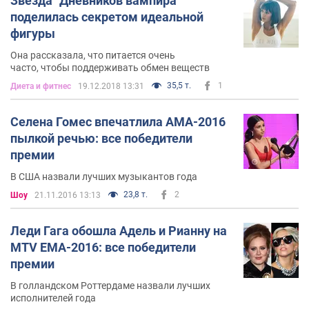
Звезда "Дневников вампира"
поделилась секретом идеальной
фигуры
Она рассказала, что питается очень
часто, чтобы поддерживать обмен веществ
35,5 т.
1
Диета и фитнес
19.12.2018 13:31
Селена Гомес впечатлила AMA-2016
пылкой речью: все победители
премии
В США назвали лучших музыкантов года
23,8 т.
2
Шоу
21.11.2016 13:13
Леди Гага обошла Адель и Рианну на
MTV EMA-2016: все победители
премии
В голландском Роттердаме назвали лучших
исполнителей года