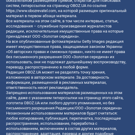
обязательном размещении прямой, открытой для поисковых
систем, гиперссылки на страницу OBOZ.UA по ссылке
https://www.obozrevatel.com
, на которой размещен оригинальный
материал в первом абзаце материала.
Все материалы на этом сайте, в том числе интервью, статьи,
исследования – служебные произведения журналистов
редакции, исключительные имущественные права на которые
принадлежат ООО «Золотая середина».
На все опубликованные фотоматериалы Getty Images редакция
имеет имущественные права, защищаемые законом Украины
«Об авторских правах и смежных правах», никто не имеет права
без письменного разрешения ООО «Золотая середина» их
использовать, они не подлежат дальнейшему воспроизводству,
переводу, распространению в любой форме.
Редакция OBOZ.UA может не разделять точку зрения,
изложенную в авторском материале. За достоверность
информации, размещенной в рекламных материалах,
ответственность несет рекламодатель.
Запрещено использование материалов размещенных на этом
сайте, даже с указанием гиперссылки на страницу этого сайта,
логотипа OBOZ.UA или любого другого упоминания, но без
письменного разрешения Редакции/ООО «Золотая середина»
Незаконным использованием материалов будет считаться:
любое копирование, публикация, перепечатка, последующее
распространение, использование, переработка с
использованием, включением в состав других материалов,
распространение, адаптация, перевод и другие подобные