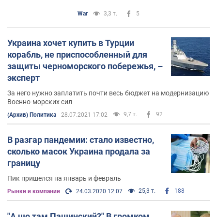
War
3,3 т.
5
Украина хочет купить в Турции
корабль, не приспособленный для
защиты черноморского побережья, –
эксперт
За него нужно заплатить почти весь бюджет на модернизацию
Военно-морских сил
9,7 т.
92
(Архив) Политика
28.07.2021 17:02
В разгар пандемии: стало известно,
сколько масок Украина продала за
границу
Пик пришелся на январь и февраль
25,3 т.
188
Рынки и компании
24.03.2020 12:07
"А шо там Пашинский?" В громком