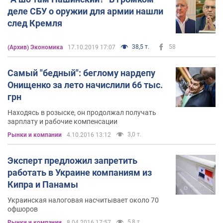
деле СБУ о оружии для армии нашли
след Кремля
38,5 т.
58
(Архив) Экономика
17.10.2019 17:07
Самый "бедный": беглому нардепу
Онищенко за лето начислили 66 тыс.
грн
Находясь в розыске, он продолжал получать
зарплату и рабочие компенсации
3,0 т.
Рынки и компании
4.10.2016 13:12
Эксперт предложил запретить
работать в Украине компаниям из
Кипра и Панамы
Украинская налоговая насчитывает около 70
офшоров
5,8 т.
Рынки и компании
8.04.2016 17:57