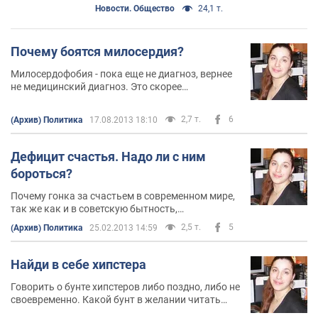
Новости. Общество
24,1 т.
Почему боятся милосердия?
Милосердофобия - пока еще не диагноз, вернее
не медицинский диагноз. Это скорее
нравственный диагноз современного общества
2,7 т.
6
(Архив) Политика
17.08.2013 18:10
Дефицит счастья. Надо ли с ним
бороться?
Почему гонка за счастьем в современном мире,
так же как и в советскую бытность,
превращается все в ту же войну всех со всеми?
2,5 т.
5
(Архив) Политика
25.02.2013 14:59
Найди в себе хипстера
Говорить о бунте хипстеров либо поздно, либо не
своевременно. Какой бунт в желании читать
умные книжки, слушать не популярную музыку,