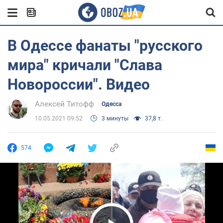
В Одессе фанаты "русского
мира" кричали "Слава
Новороссии". Видео
Алексей Титофф
Одесса
10.05.2021 09:52
3 минуты
37,8 т.
574