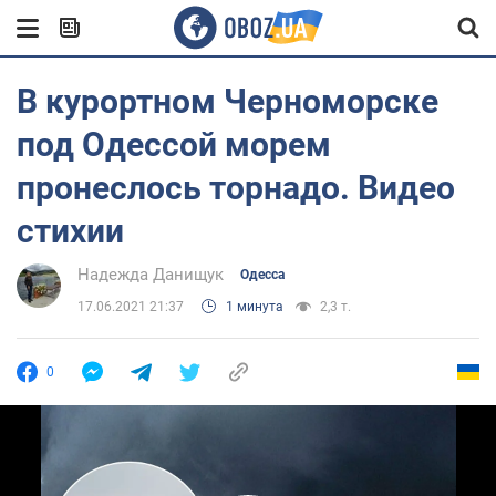
В курортном Черноморске
под Одессой морем
пронеслось торнадо. Видео
стихии
Надежда Данищук
Одесса
17.06.2021 21:37
1 минута
2,3 т.
0