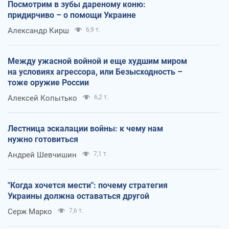
Посмотрим в зубы дареному коню:
придирчиво – о помощи Украине
Александр Кирш
6,9 т.
Между ужасной войной и еще худшим миром
на условиях агрессора, или Безысходность –
тоже оружие России
Алексей Копытько
6,2 т.
Лестница эскалации войны: к чему нам
нужно готовиться
Андрей Шевчишин
7,1 т.
"Когда хочется мести": почему стратегия
Украины должна оставаться другой
Серж Марко
7,6 т.