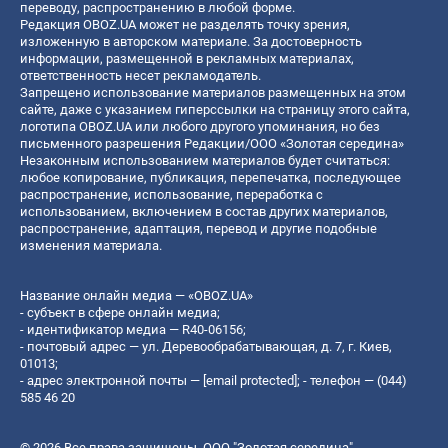
переводу, распространению в любой форме.
Редакция OBOZ.UA может не разделять точку зрения,
изложенную в авторском материале. За достоверность
информации, размещенной в рекламных материалах,
ответственность несет рекламодатель.
Запрещено использование материалов размещенных на этом
сайте, даже с указанием гиперссылки на страницу этого сайта,
логотипа OBOZ.UA или любого другого упоминания, но без
письменного разрешения Редакции/ООО «Золотая середина»
Незаконным использованием материалов будет считаться:
любое копирование, публикация, перепечатка, последующее
распространение, использование, переработка с
использованием, включением в состав других материалов,
распространение, адаптация, перевод и другие подобные
изменения материала.
Название онлайн медиа — «OBOZ.UA»
- субъект в сфере онлайн медиа;
- идентификатор медиа — R40-06156;
- почтовый адрес — ул. Деревообрабатывающая, д. 7, г. Киев,
01013;
- адрес электронной почты —
[email protected]
; - телефон — (044)
585 46 20
© 2026 Все права защищены, ООО "Золотая середина".