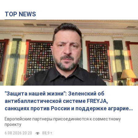
8 часов назад
7,2 т.
«Нам они тоже нужны»: Трамп ответил на
просьбу Зеленского о передаче Украине ракет
для Patriot
Американские запасы отдельных видов боеприпасов
ограничены
8 часов назад
2,6 т.