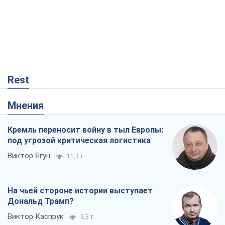
Как атаки Сил обороны Украины
сократили экспорт российских
нефтепродуктов
Андрей Клименко
3,0 т.
Два супертурнира Магучих: спортивній