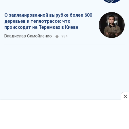
календарь осени-2026
Александр Липенко
8,6 т.
Ракетный щит и меч Украины: ставка
на производство собственных ракет
Кирилл Татаринов
3,6 т.
Посмертная "презумпция виновности":
кто разрешил ТЦК судить погибших
защитников
Марина Ставнійчук
8,2 т.
Все мнения