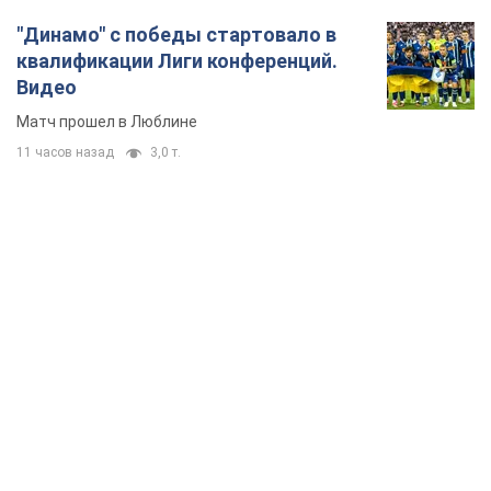
"Защита нашей жизни": Зеленский об
антибаллистической системе FREYJA,
санкциях против России и поддержке аграриев.
Видео
Европейские партнеры присоединяются к совместному
проекту
6.08.2026 20:20
88,9 т.
С 1 сентября украинским учителям повысят
зарплаты: Корецкий раскрыл подробности
Одновременно с повышением зарплат педагогам
правительство объявило об увеличении студенческих
стипендий