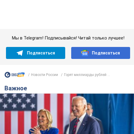
сигнализировал о его "агрессивном" раке
Сначала врачи не обратили на это должного внимания
6.08.2026 12:46
18,1 т.
Отпуск Леси Никитюк в Карпатах
обернулся скандалом: почему
ведущую несправедливо захейтили
Знаменитость вышла на прямую
коммуникацию в сети и расставила все точки
над "i"
6.08.2026 17:32
14,8 т.
"Динамо" с победы стартовало в
квалификации Лиги конференций.
Видео
Матч прошел в Люблине