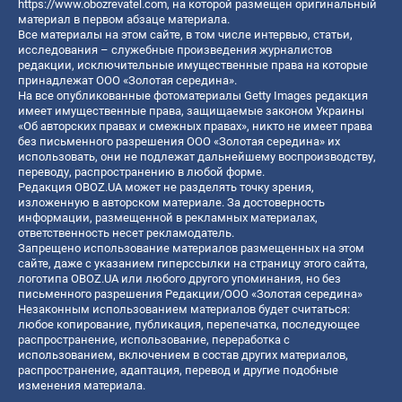
https://www.obozrevatel.com
, на которой размещен оригинальный
материал в первом абзаце материала.
Все материалы на этом сайте, в том числе интервью, статьи,
исследования – служебные произведения журналистов
редакции, исключительные имущественные права на которые
принадлежат ООО «Золотая середина».
На все опубликованные фотоматериалы Getty Images редакция
имеет имущественные права, защищаемые законом Украины
«Об авторских правах и смежных правах», никто не имеет права
без письменного разрешения ООО «Золотая середина» их
использовать, они не подлежат дальнейшему воспроизводству,
переводу, распространению в любой форме.
Редакция OBOZ.UA может не разделять точку зрения,
изложенную в авторском материале. За достоверность
информации, размещенной в рекламных материалах,
ответственность несет рекламодатель.
Запрещено использование материалов размещенных на этом
сайте, даже с указанием гиперссылки на страницу этого сайта,
логотипа OBOZ.UA или любого другого упоминания, но без
письменного разрешения Редакции/ООО «Золотая середина»
Незаконным использованием материалов будет считаться:
любое копирование, публикация, перепечатка, последующее
распространение, использование, переработка с
использованием, включением в состав других материалов,
распространение, адаптация, перевод и другие подобные
изменения материала.