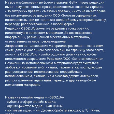
На все опубликованные фотоматериалы Getty Images редакция
имеет имущественные права, защищаемые законом Украины
«Об авторских правах и смежных правах», никто не имеет права
без письменного разрешения ООО «Золотая середина» их
использовать, они не подлежат дальнейшему воспроизводству,
переводу, распространению в любой форме.
Редакция OBOZ.UA может не разделять точку зрения,
изложенную в авторском материале. За достоверность
информации, размещенной в рекламных материалах,
ответственность несет рекламодатель.
Запрещено использование материалов размещенных на этом
сайте, даже с указанием гиперссылки на страницу этого сайта,
логотипа OBOZ.UA или любого другого упоминания, но без
письменного разрешения Редакции/ООО «Золотая середина»
Незаконным использованием материалов будет считаться:
любое копирование, публикация, перепечатка, последующее
распространение, использование, переработка с
использованием, включением в состав других материалов,
распространение, адаптация, перевод и другие подобные
изменения материала.
Название онлайн медиа — «OBOZ.UA»
- субъект в сфере онлайн медиа;
- идентификатор медиа — R40-06156;
- почтовый адрес — ул. Деревообрабатывающая, д. 7, г. Киев,