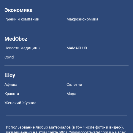
Экономика
Рынки и компании
Mакроэкономика
MedOboz
Новости медицины
MAMACLUB
Covid
Шоу
Афиша
Сплетни
Красота
Мода
Женский Журнал
Использование любых материалов (в том числе фото- и видео-),
размещенных на этом сайте
https://www.obozrevatel.com
и на всех