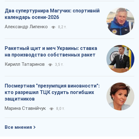
Два супертурнира Магучих: спортивній
календарь осени-2026
Александр Липенко
8,2 т.
Ракетный щит и меч Украины: ставка
на производство собственных ракет
Кирилл Татаринов
3,5 т.
Посмертная "презумпция виновности":
кто разрешил ТЦК судить погибших
защитников
Марина Ставнійчук
8,0 т.
Все мнения