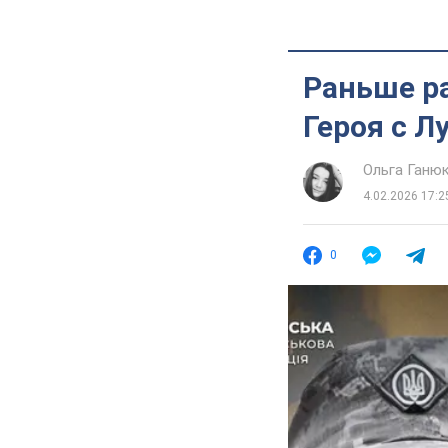
Раньше ра
Героя с 
Ольга Ганю
4.02.2026 17:2
0