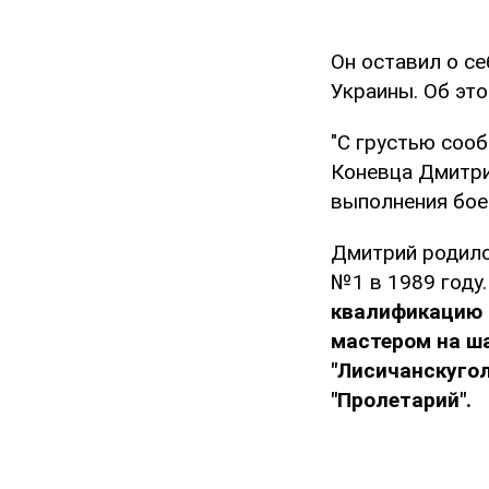
Он оставил о с
Украины. Об эт
"С грустью сооб
Коневца Дмитри
выполнения боев
Дмитрий родилс
№1 в 1989 году
квалификацию 
мастером на ша
"Лисичанскугол
"Пролетарий".