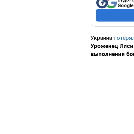
Google
Украина
потеря
Уроженец Лисич
выполнения бо