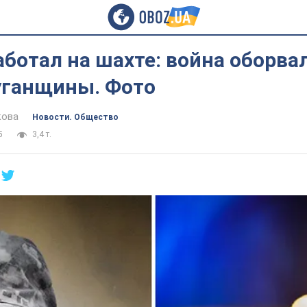
ботал на шахте: война оборва
Луганщины. Фото
кова
Новости. Общество
5
3,4 т.