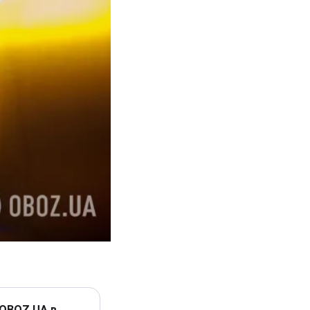
 OBOZ.UA в