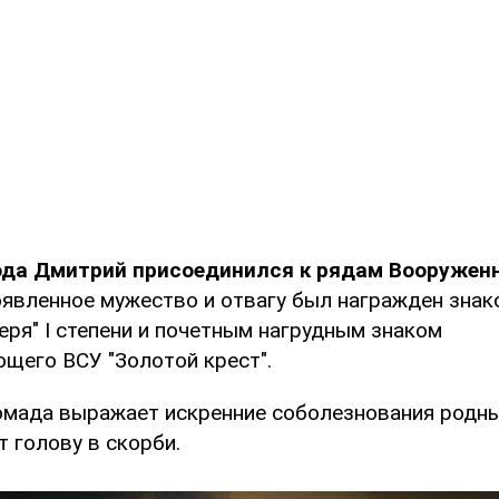
года Дмитрий присоединился к рядам Вооружен
роявленное мужество и отвагу был награжден знак
еря" I степени и почетным нагрудным знаком
щего ВСУ "Золотой крест".
омада выражает искренние соболезнования родн
т голову в скорби.