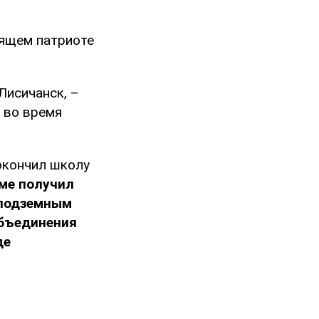
оящем патриоте
Лисичанск, –
 во время
окончил школу
уме получил
 подземным
объединения
де