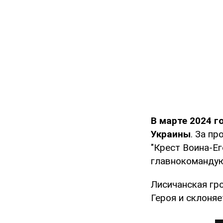
В марте 2024 
Украины
. За п
"Крест Воина-Ег
главнокомандую
Лисичанская гр
Героя и склоняе