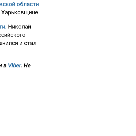
евской области
 Харьковщине.
ти.
Николай
ссийского
енился и стал
и в
Viber
. Не