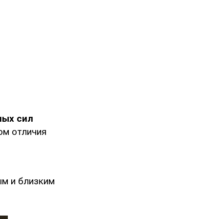
ных сил
ом отличия
ым и близким