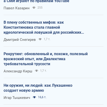
а СМИ играют по правилам YouTube
Павел Казарин
255
В плену собственных мифов: как
Константиновка стала главной
идеологической ловушкой для российских
оккупантов
Дмитрий Снегирев
1,7 т.
Рекрутинг: обновленный и, похоже, полезный
вражеский опыт, или Диалектика
требовательной трусости
Александр Кирш
1,7 т.
Ни оружия, ни людей: как Лукашенко
создает новую армию
Игар Тышкевич
16,6 т.