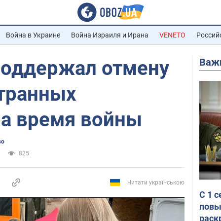
Война в Украине
Война Израиля и Ирана
VENETO
Россий
Важ
поддержал отмену
странных
на время войны
во
825
Читати українською
С 1 
повы
раск