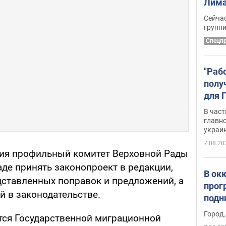
Лима
крит
Сейчас
удал
групп
Спецп
"Раб
полу
для 
докл
В част
новы
главн
украи
7.08.20
ния профильный комитет Верховной Рады
де принять законопроект в редакции,
В ок
дставленных поправок и предложений, а
прог
й в законодательстве.
подн
виде
Город,
тся Государственной миграционной