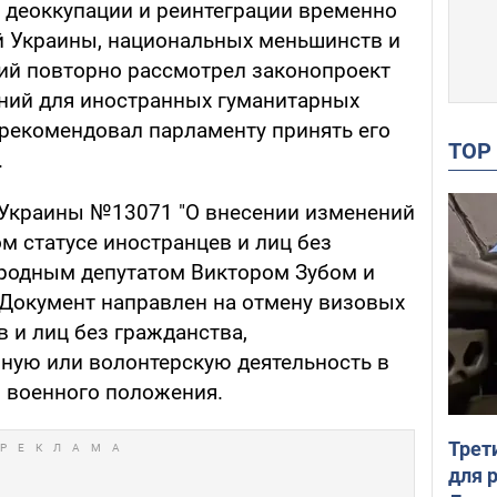
, деоккупации и реинтеграции временно
й Украины, национальных меньшинств и
й повторно рассмотрел законопроект
ний для иностранных гуманитарных
 рекомендовал парламенту принять его
TO
.
а Украины №13071 "О внесении изменений
м статусе иностранцев и лиц без
ародным депутатом Виктором Зубом и
Документ направлен на отмену визовых
 и лиц без гражданства,
ную или волонтерскую деятельность в
я военного положения.
Трет
для 