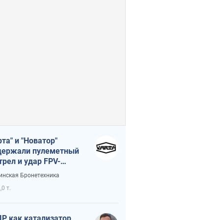
рта" и "Новатор"
ержали пулеметный
трел и удар FPV-
на, сохранив жизнь
инская Бронетехника
церу ВСУ
,0 т.
Р как катализатор