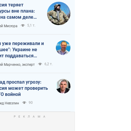
сия теряет
урсы вне плана:
 на самом деле
тует темп войны
5,1 т.
ей Мисюра
 уже переживали и
шее": Украине не
ит поддаваться
аянию из-за
6,2 т.
ей Марченко, эксперт
етного террора
ад проспал угрозу:
сия может проверить
О войной
90
ид Невзлин