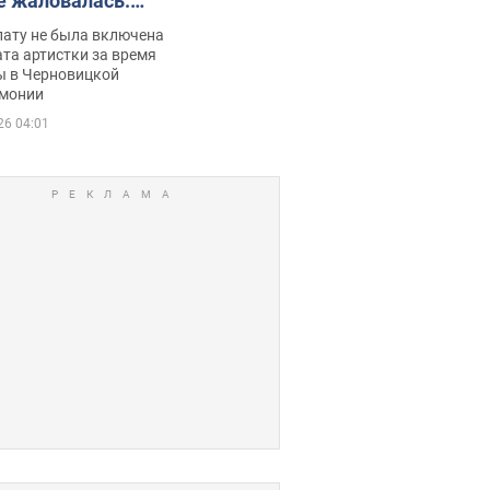
е жаловалась:
ько получала
лату не была включена
ца
та артистки за время
ы в Черновицкой
монии
26 04:01