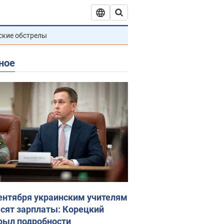
ские обстрелы
ное
сентября украинским учителям
сят зарплаты: Корецкий
рыл подробности