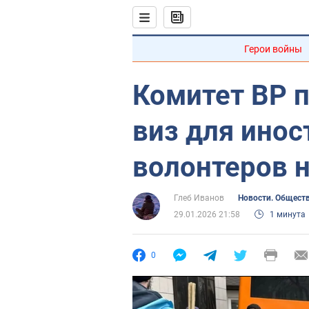
Герои войны
Комитет ВР 
виз для ино
волонтеров 
Глеб Иванов
Новости. Общест
29.01.2026 21:58
1 минута
0