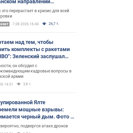
нском направлении
ический дискомфорт: как это
 это перерастает в кризис для всей
ось
ировки
26,7 т.
роект
7.08.2026 16:40
отаем над тем, чтобы
чить комплекты с ракетами
ПВО": Зеленский заслушал
ад Драпатого и объявил о
ности, он обсудил с
х мерах
окомандующим кадровые вопросы в
нской армии
3,8 т.
26 14:51
купированной Ялте
ремели мощные взрывы:
имается черный дым. Фото и
о
 вероятно, подвергся атаке дронов