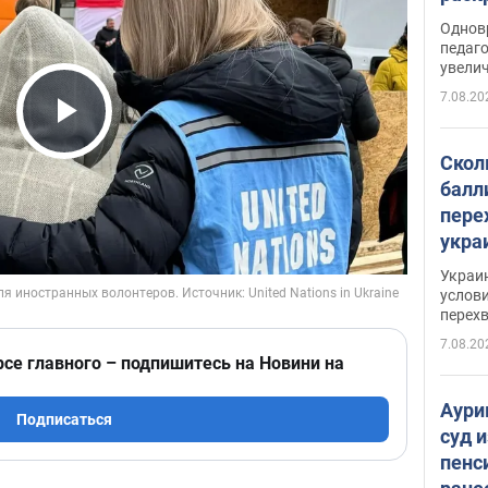
Однов
педаг
увелич
7.08.20
Play Video
Скол
балл
пере
укра
июле
Украи
назв
услови
перех
7.08.20
рсе главного – подпишитесь на Новини на
Аури
Подписаться
суд 
пенс