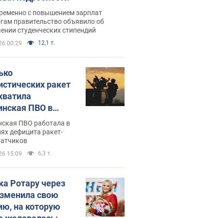
ременно с повышением зарплат
огам правительство объявило об
ении студенческих стипендий
12,1 т.
26 00:29
ько
истических ракет
хватила
инская ПВО в
: в Минобороны
нская ПВО работала в
али цифру
ях дефицита ракет-
ватчиков
6,3 т.
26 15:09
ка Ротару через
изменила свою
ию, на которую