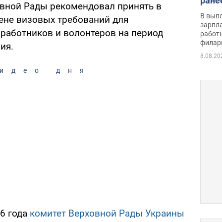
ране
вной Рады рекомендовал принять в
скол
В вып
ене визовых требований для
певи
зарпла
работников и волонтеров на период
работ
филар
ия.
8.08.20
идео дня
26 года
комитет Верховной Рады Украины