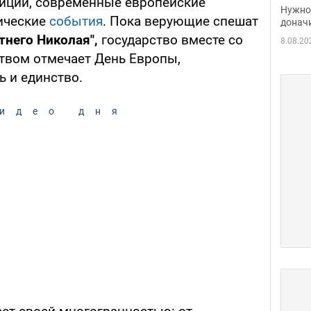
иции, современные европейские
судь
Нужно 
ические
события
. Пока верующие спешат
неож
донач
тнего Николая",
государство вместе со
8.08.20
твом отмечает День Европы,
ь и единство.
идео дня