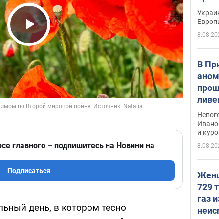
гран
Украин
Европ
8.08.20
Play Video
В Пр
аном
прош
ливе
прев
Непог
Виде
Ивано
и кур
рсе главного – подпишитесь на Новини на
8.08.20
Подписаться
Женщ
729 т
газ 
альный день, в котором тесно
неис