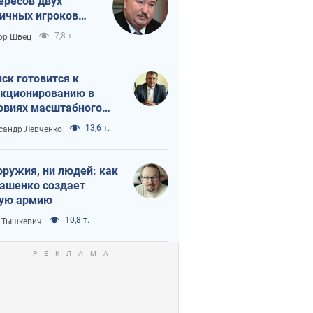
ересов двух
ичных игроков
 тайный план
7,8 т.
ор Швец
мпа и Путина?
ск готовится к
кционированию в
овиях масштабного
нного кризиса
13,6 т.
сандр Левченко
оружия, ни людей: как
ашенко создает
ую армию
10,8 т.
 Тышкевич