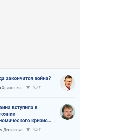
да закончится война?
5,3 т.
 Христензен
аина вступила в
тояние
номического кризиса.
ь ли свет в конце
4,6 т.
м Денисенко
неля?