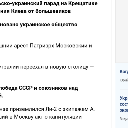
ьско-украинский парад на Крещатике
ния Киева от большевиков
сновано украинское общество
ашний арест Патриарх Московский и
тралии переехал в новую столицу —
Ког
Юрий
победа СССР и союзников над
й.
Укр
сос
нзе приземлился Ли-2 с экипажем А.
эко
Ест
ий в Москву акт о капитуляции
Вади
тун