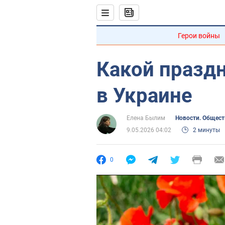
Герои войны
Какой празд
в Украине
Елена Былим
Новости. Общест
9.05.2026 04:02
2 минуты
0