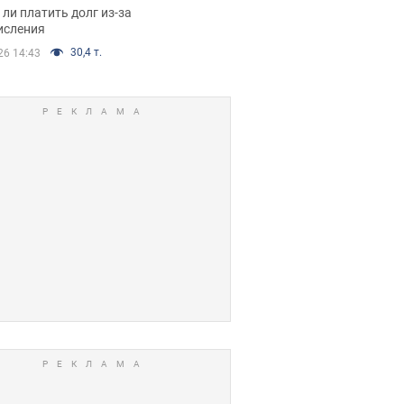
я вынес
ли платить долг из-за
иданное решение
исления
30,4 т.
26 14:43