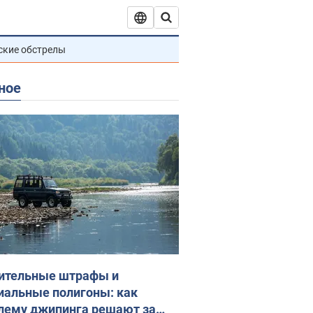
ские обстрелы
ное
ительные штрафы и
иальные полигоны: как
лему джипинга решают за