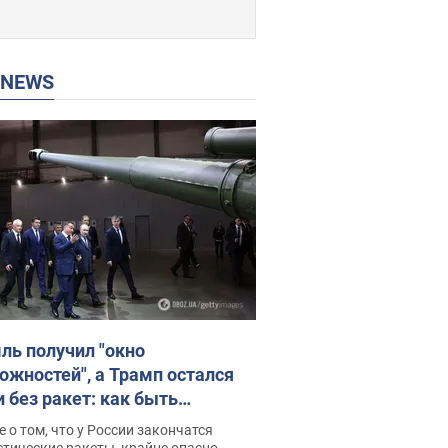
P NEWS
ль получил "окно
ожностей", а Трамп остался
и без ракет: как быть
ине? Интервью с Мельником
 о том, что у России закончатся
тические ракеты, крайне опасно,