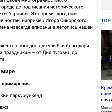
ает своей многогранностью: от
городе до подписания исторического
иты Украины. Это время, когда мы
TO
чностей, например Игоря Сикорского
мена навсегда вписаны в летопись нашей
ножество поводов для улыбки благодаря
праздникам – от Дня пуговиц до
та.
 мире
и примирения
Крем
возм
ий паркур-уикенд
почт
Укра
лажа
Мнение
баллис