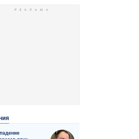
ения
падение