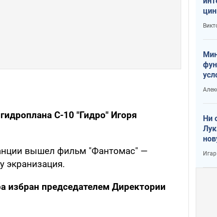
инт
цин
или
Викт
Тра
Мин
фун
усл
вое
Алек
гидроплана С-10 "Гидро" Игоря
Ни 
Лук
нов
анции вышел фильм "Фантомас" —
Игар
у экранизация.
а избран председателем Директории