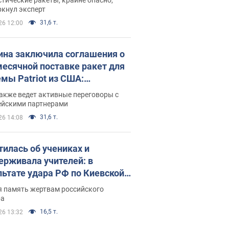
ркнул эксперт
31,6 т.
26 12:00
ина заключила соглашения о
есячной поставке ракет для
емы Patriot из США:
нский раскрыл подробности
акже ведет активные переговоры с
ейскими партнерами
31,6 т.
26 14:08
тилась об учениках и
ерживала учителей: в
льтате удара РФ по Киевской
сти погибли директор
я память жертвам российского
ского лицея, её муж и внук
ра
16,5 т.
26 13:32