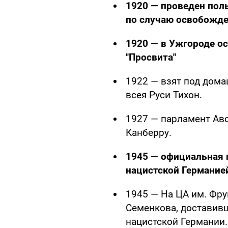
1920 — проведен пол
по случаю освобожде
1920 — в Ужгороде о
"Просвита"
1922 — взят под дом
всея Руси Тихон.
1927 — парламент Авс
Канберру.
1945 — официальная 
нацистской Германие
1945 — На ЦА им. Фру
Семенкова, доставивш
нацистской Германии.