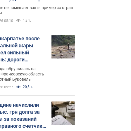
ицей
е не помешает взять пример со стран
ы
1,8 т.
26 05:10
икарпатье после
альной жары
ел сильный
нь: дороги
ратились в реки.
ода обрушилась на
о
-Франковскую область
ортный Буковель
20,5 т.
26 09:27
ине начислили
ыс. грн долга за
из-за показаний
правного счетчика: