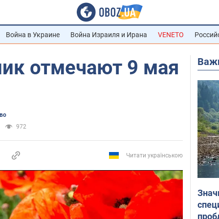
Война в Украине
Война Израиля и Ирана
VENETO
Россий
Важ
ник отмечают 9 мая
во
972
Читати українською
Знач
спец
проб