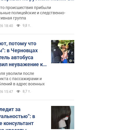
рутке: полиция составила
сто происшествия прибыли
нистративный протокол.
ьные полицейские и следственно-
тивная группа
о
9,8 т.
26 18:40
ют, потому что
ы": в Черновцах
тель автобуса
вил неуважение к
инским военным и
ля уволили после
тился за это.
икта с пассажирами и
лений в адрес военных
о
8,7 т.
26 15:47
следит за
уальностью": в
е консультант