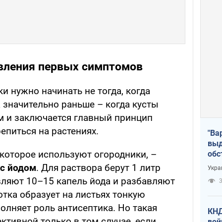
вления первых симптомов
 нужно начинать не тогда, когда
 значительно раньше – когда кусты
ом и заключается главный принцип
епиться на растениях.
"Ва
выд
 которое используют огородники, –
обс
дро
с йодом
. Для раствора берут 1 литр
Укра
офи
ляют 10–15 капель йода и разбавляют
3
отка образует на листьях тонкую
олняет роль антисептика. Но такая
КНД
ктивной только в том случае, если
вой