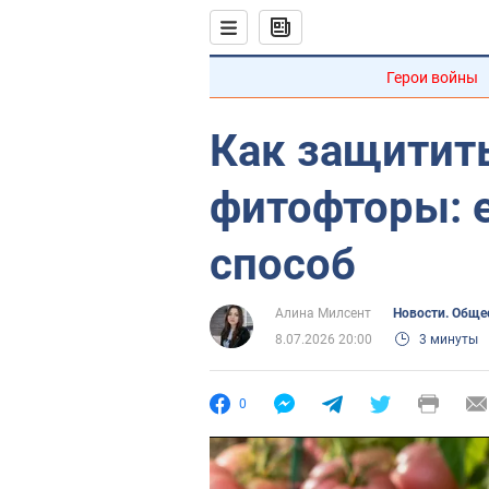
Герои войны
Как защитит
фитофторы: 
способ
Алина Милсент
Новости. Обще
8.07.2026 20:00
3 минуты
0