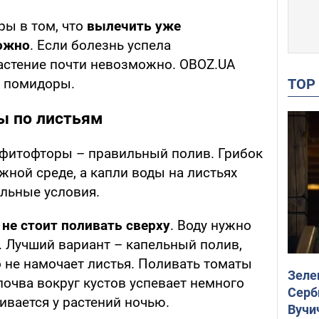
ры в том, что
вылечить уже
ожно
. Если болезнь успела
растение почти невозможно. OBOZ.UA
TO
ь помидоры.
ы по листьям
 фитофторы – правильный полив. Грибок
жной среде, а капли воды на листьях
альные условия.
не стоит поливать сверху
. Воду нужно
. Лучший вариант – капельный полив,
о не намочает листья. Поливать томаты
Зеле
 почва вокруг кустов успевает немного
Серб
аивается у растений ночью.
Вучи