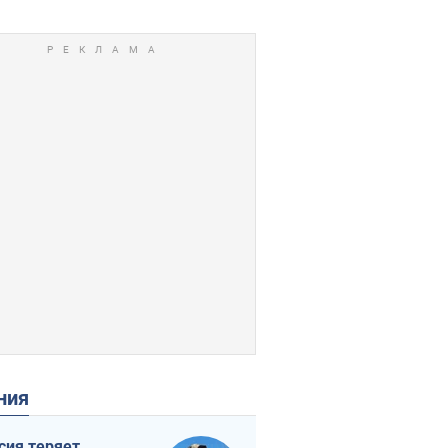
ения
сия теряет