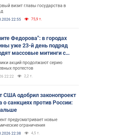
рвый визит главы государства в
ад
75,9 т.
8.2026 22:55
ните Федорова": в городах
ины уже 23-й день подряд
одят массовые митинги с
атами. Фото и видео
ники акций продолжают серию
евных протестов
2,2 т.
26 22:22
т США одобрил законопроект
а о санкциях против России:
дальше
ент предусматривает новые
мические ограничения
4,5 т.
8.2026 22:38