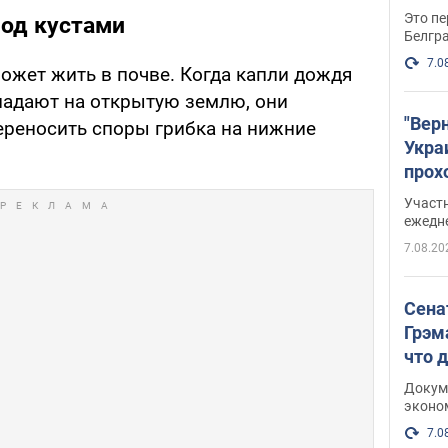
Это пе
под кустами
Белгр
7.0
ожет жить в почве. Когда капли дождя
падают на открытую землю, они
"Вер
ереносить споры грибка на нижние
Укра
прох
плак
Участ
ежедн
7.08.20
Сена
Грэм
что 
Докум
эконо
7.0