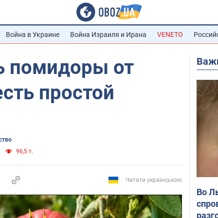
Война в Украине
Война Израиля и Ирана
VENETO
Россий
Важ
ь помидоры от
есть простой
ство
96,5 т.
Читати українською
Во Л
спро
разг