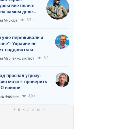
урсы вне плана:
 на самом деле
тует темп войны
8,7 т.
ей Мисюра
 уже переживали и
шее": Украине не
ит поддаваться
аянию из-за
8,2 т.
ей Марченко, эксперт
етного террора
ад проспал угрозу:
сия может проверить
О войной
3,0 т.
ид Невзлин