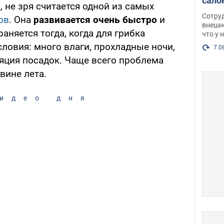
сало
 не зря считается одной из самых
оско
Сотру
ов
. Она
развивается очень быстро
и
посл
внешн
аняется тогда, когда для грибка
что у 
разг
ловия: много влаги, прохладные ночи,
Фото
7.0
ляция посадок. Чаще всего проблема
вине лета.
идео дня