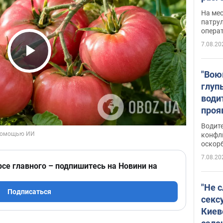
марш
На ме
адми
патрул
опера
Виде
7.08.20
Play Video
"Вою
глуп
води
проя
укра
Водите
попла
конфл
оскорб
Виде
7.08.20
рсе главного – подпишитесь на Новини на
"Не 
Подписаться
секс
Киев