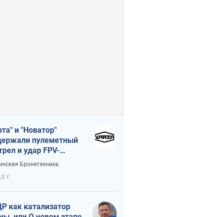
рта" и "Новатор"
ержали пулеметный
трел и удар FPV-
на, сохранив жизнь
инская Бронетехника
церу ВСУ
,0 т.
Р как катализатор
ны, или О новом этапе