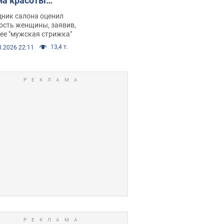
на красоты
рбил женщину
дник салона оценил
е химиотерапии,
ость женщины, заявив,
нее "мужская стрижка"
орелся скандал.
13,4 т.
8.2026 22:11