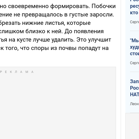
жно своевременно формировать. Побочки
рес
кто
тение не превращалось в густые заросли.
дик
брезать нижние листья, которые
Серг
слишком близко к ней. До появления
ья на кусте лучше удалить. Это улучшит
"Мы
худ
к того, что споры из почвы попадут на
сто
отч
Серг
рак
Зап
Рос
НАТ
Леон