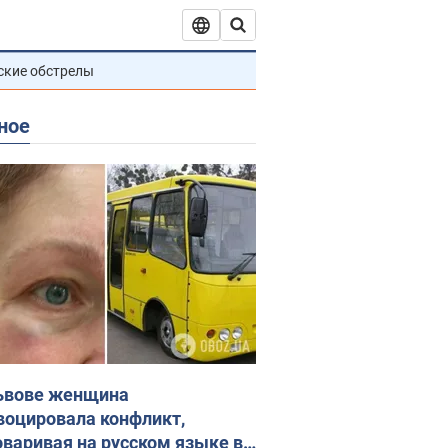
ские обстрелы
ное
ьвове женщина
воцировала конфликт,
оваривая на русском языке в