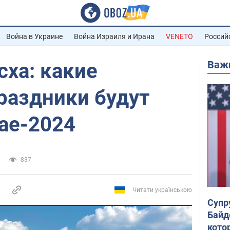
Война в Украине
Война Израиля и Ирана
VENETO
Россий
Важ
сха: какие
раздники будут
ае-2024
837
Читати українською
Супр
Байд
кото