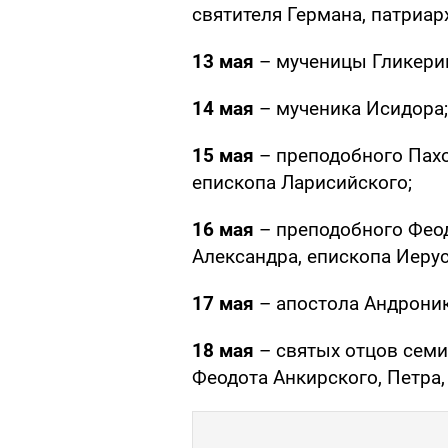
святителя Германа, патриар
13 мая
– мученицы Гликерии
14 мая
– мученика Исидора;
15 мая
– преподобного Пахо
епископа Ларисийского;
16 мая
– преподобного Феод
Александра, епископа Иеру
17 мая
– апостола Андроник
18 мая
– святых отцов семи
Феодота Анкирского, Петра,