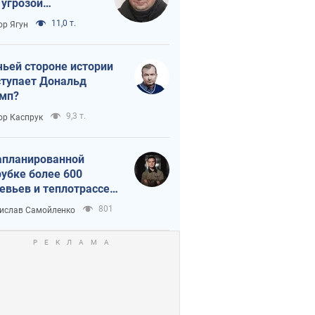
 угрозой
тическая
11,0 т.
ор Ягун
истика
чьей стороне истории
тупает Дональд
мп?
9,3 т.
ор Каспрук
апланированной
убке более 600
евьев и теплотрассе:
 происходит на
801
ислав Самойленко
емках в Киеве