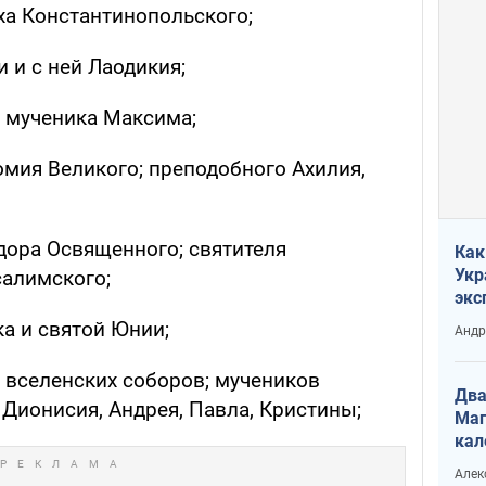
ха Константинопольского;
 и с ней Лаодикия;
 мученика Максима;
мия Великого; преподобного Ахилия,
ора Освященного; святителя
Как
Укр
салимского;
экс
неф
а и святой Юнии;
Андр
 вселенских соборов; мучеников
Два
 Дионисия, Андрея, Павла, Кристины;
Маг
кал
Алек