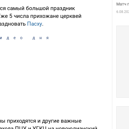
Матч 
ится самый большой праздник
6.08.20
Уже 5 числа прихожане церквей
раздновать
Пасху
.
идео дня
ны приходятся и другие важные
рехода ПЦУ и УГКЦ на новоюлианский