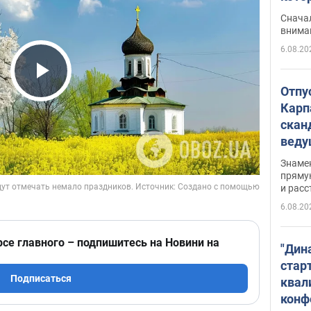
"агр
Сначал
внима
6.08.20
Play Video
Отпу
Карп
скан
вед
несп
Знаме
захе
пряму
и расс
6.08.20
рсе главного – подпишитесь на Новини на
"Дин
стар
Подписаться
квал
конф