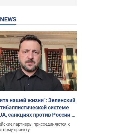
P NEWS
ита нашей жизни": Зеленский
нтибаллистической системе
JA, санкциях против России и
ержке аграриев. Видео
ейские партнеры присоединяются к
стному проекту