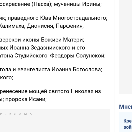
оскресение (Пасха); мученицы Ирины;
к; праведного Юва Многострадального;
Калимаха, Дионисия, Парфения;
верской иконы Божией Матери;
ных Иоанна Зедазнийского и его
атона Студийского; Феодоры Солунской;
тола и евангелиста Иоанна Богослова;
кого;
еренесение мощей святого Николая из
ы; пророка Исаии;
Мн
Кре
вой