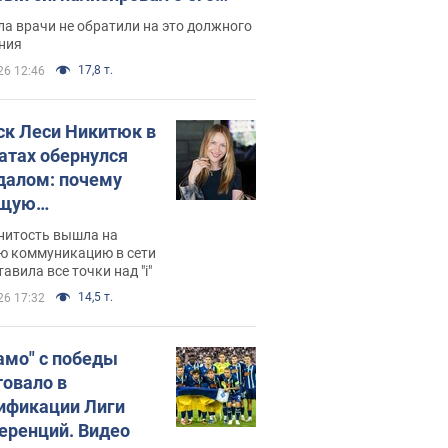
ессивном" раке
а врачи не обратили на это должного
ния
17,8 т.
26 12:46
ск Леси Никитюк в
атах обернулся
далом: почему
ущую
раведливо
нитость вышла на
йтили
ю коммуникацию в сети
тавила все точки над "i"
14,5 т.
26 17:32
амо" с победы
товало в
ификации Лиги
еренций. Видео