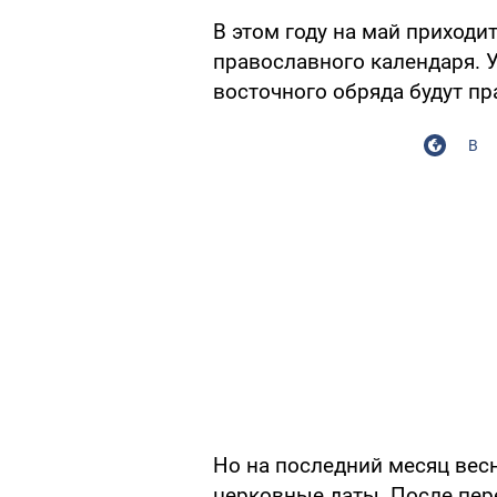
В этом году на май приход
православного календаря. 
восточного обряда будут п
В
Но на последний месяц вес
церковные даты. После пе