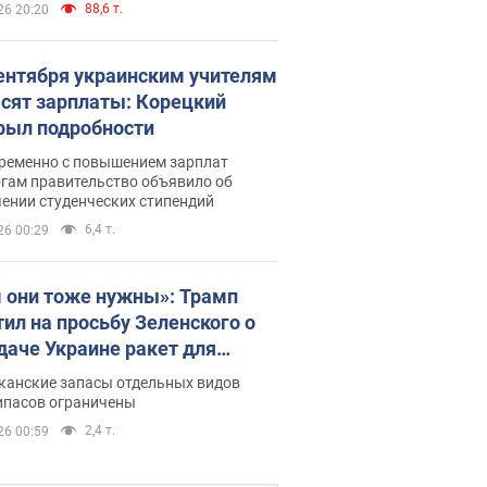
88,6 т.
26 20:20
сентября украинским учителям
сят зарплаты: Корецкий
рыл подробности
ременно с повышением зарплат
огам правительство объявило об
ении студенческих стипендий
6,4 т.
26 00:29
 они тоже нужны»: Трамп
тил на просьбу Зеленского о
даче Украине ракет для
ot
канские запасы отдельных видов
ипасов ограничены
2,4 т.
26 00:59