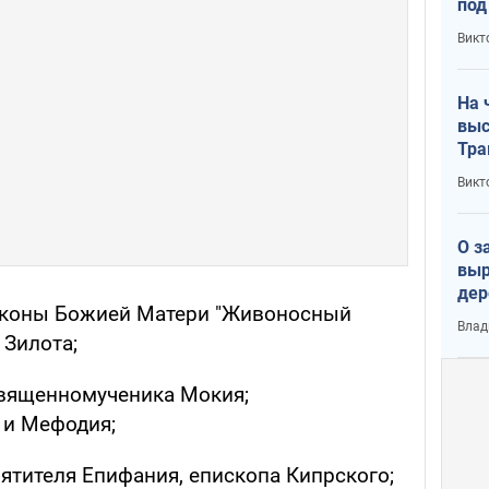
под
кри
Викт
лог
На 
выс
Тра
Викт
О з
выр
дер
 иконы Божией Матери "Живоносный
что
Влад
Тер
 Зилота;
священномученика Мокия;
 и Мефодия;
ятителя Епифания, епископа Кипрского;