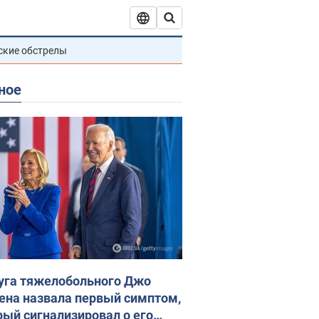
ские обстрелы
ное
уга тяжелобольного Джо
ена назвала первый симптом,
рый сигнализировал о его