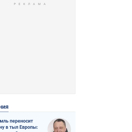
ения
мль переносит
ну в тыл Европы: