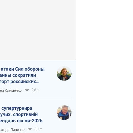
 атаки Сил обороны
аины сократили
порт российских
тепродуктов
2,8 т.
ей Клименко
 супертурнира
учих: спортивній
ендарь осени-2026
8,1 т.
сандр Липенко