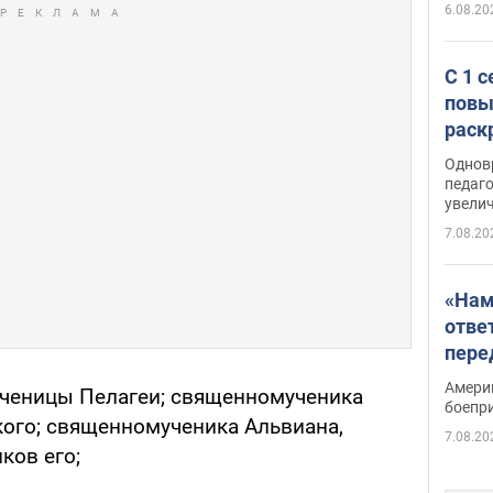
6.08.20
С 1 
повы
раск
Однов
педаг
увелич
7.08.20
«Нам
отве
пере
Patri
Амери
ученицы Пелагеи; священномученика
боепр
ого; священномученика Альвиана,
7.08.20
ков его;