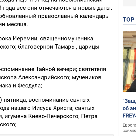
3 года все они отмечаются в новые даты.
 обновленный православный календарь
TO
ми месяца.
рока Иеремии; священномученика
ского; благоверной Тамары, царицы
оспоминание Тайной вечери; святителя
ископа Александрийского; мучеников
иака и Феодула;
) пятница; воспоминание святых
"Защ
ода нашего Иисуса Христа; святых
об а
FREY
, игумена Киево-Печерского; Петра
подд
ского;
Европ
совме