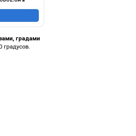
озами, градами
0 градусов.