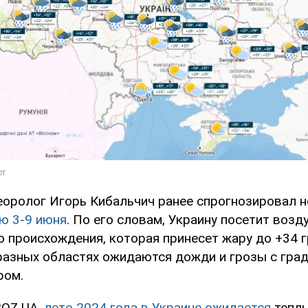
еоролог Игорь Кибальчич ранее спрогнозировал 
лю 3-9 июня
. По его словам, Украину посетит воз
о происхождения, которая принесет жару до +34 г
разных областях ожидаются дожди и грозы с гра
ром.
BOZ.UA,
лето 2024 года в Украине ожидается
теплы