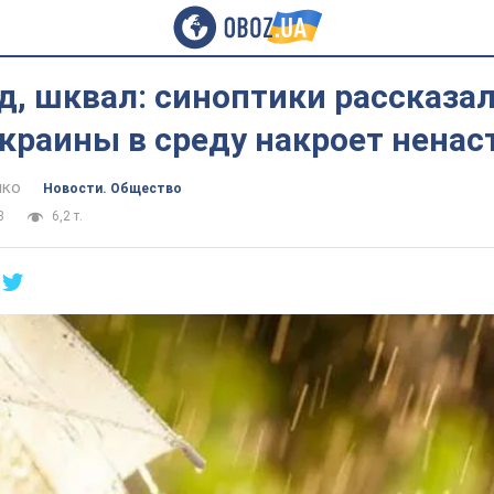
ад, шквал: синоптики рассказал
краины в среду накроет ненаст
нко
Новости. Общество
3
6,2 т.