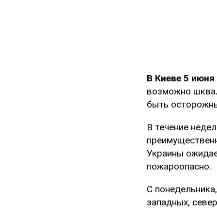
В Киеве 5 июн
возможно шквал
быть осторожн
В течение недел
преимущественно
Украины ожидае
пожароопасно.
С понедельника
западных, севе