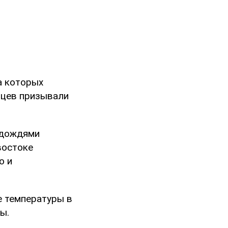
а которых
нцев призывали
и дождями
востоке
о и
е температуры в
ы.