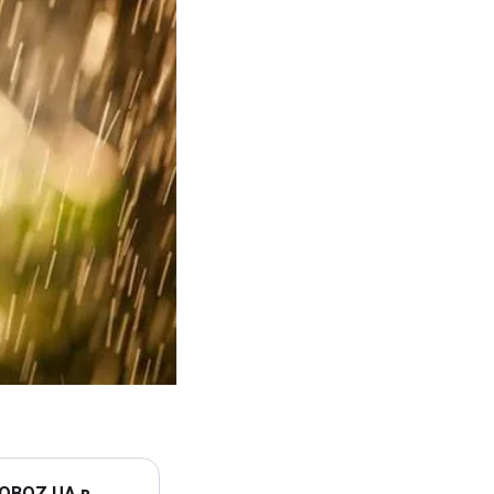
 OBOZ.UA в