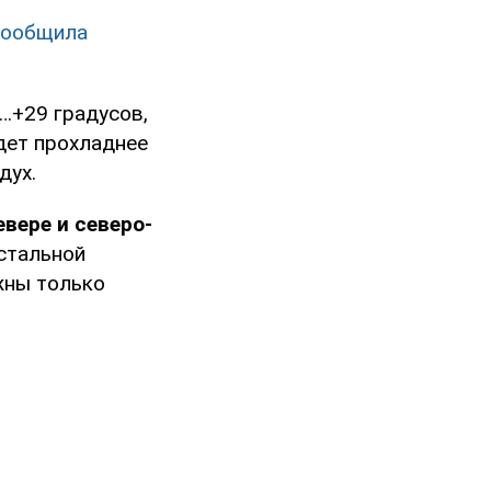
сообщила
…+29 градусов,
удет прохладнее
дух.
евере и северо-
стальной
жны только