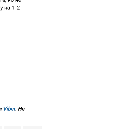
у на 1-2
и
Viber
. Не