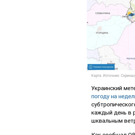
Украинский мет
погоду на неде
субтропическог
каждый день в 
шквальным вет
Как сообщал O