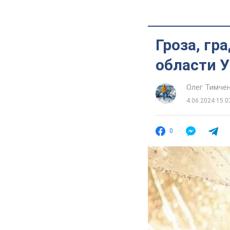
Гроза, гр
области У
Олег Тимче
4.06.2024 15:0
0