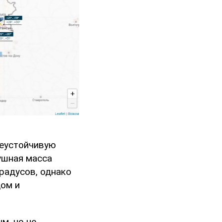
неустойчивую
душная масса
радусов, однако
дом и
м, но не