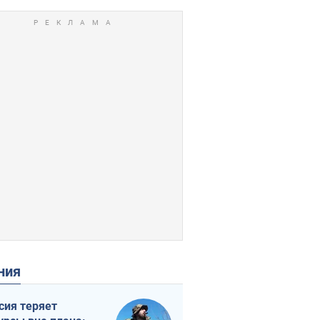
ения
сия теряет