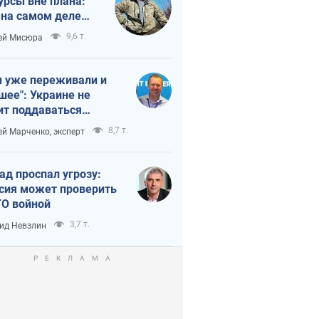
урсы вне плана:
 на самом деле
тует темп войны
9,6 т.
ей Мисюра
 уже переживали и
шее": Украине не
ит поддаваться
аянию из-за
8,7 т.
ей Марченко, эксперт
етного террора
ад проспал угрозу:
сия может проверить
О войной
3,7 т.
ид Невзлин