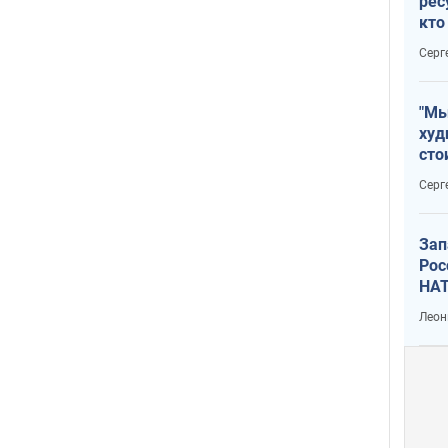
рес
кто
дик
Серг
"Мы
худ
сто
отч
Серг
рак
Зап
Рос
НАТ
Леон