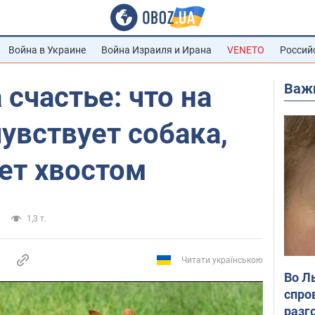
Война в Украине
Война Израиля и Ирана
VENETO
Россий
Важ
 счастье: что на
увствует собака,
ет хвостом
1,3 т.
Читати українською
Во Л
спро
разг