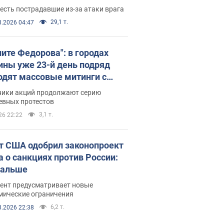
есть пострадавшие из-за атаки врага
29,1 т.
8.2026 04:47
ните Федорова": в городах
ины уже 23-й день подряд
одят массовые митинги с
атами. Фото и видео
ники акций продолжают серию
евных протестов
3,1 т.
26 22:22
т США одобрил законопроект
а о санкциях против России:
дальше
ент предусматривает новые
мические ограничения
6,2 т.
8.2026 22:38