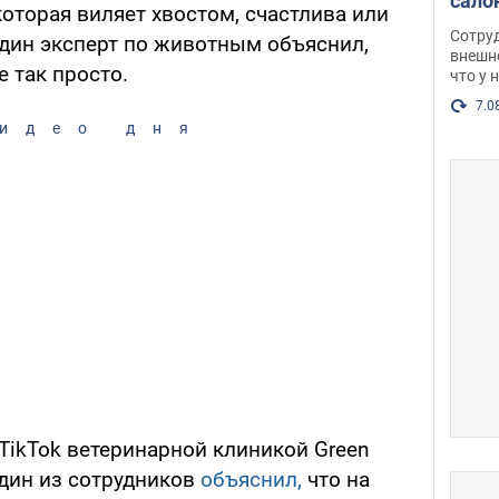
сало
которая виляет хвостом, счастлива или
оско
Сотру
дин эксперт по животным объяснил,
посл
внешн
е так просто.
что у 
разг
Фото
7.0
идео дня
TikTok ветеринарной клиникой Green
один из сотрудников
объяснил,
что на