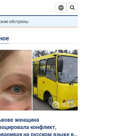
ские обстрелы
ное
ьвове женщина
воцировала конфликт,
оваривая на русском языке в