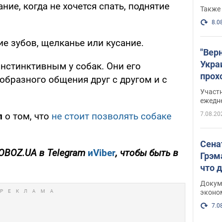
ние, когда не хочется спать, поднятие
Также 
8.0
е зубов, щелканье или кусание.
"Вер
Укра
нстинктивным у собак. Они его
прох
образного общения друг с другом и с
плак
Участ
ежедн
7.08.20
л
о том, что
не стоит позволять собаке
Сена
OBOZ
.
UA
в
Telegram
и
Viber
, чтобы быть в
Грэм
что 
Докум
эконо
7.0