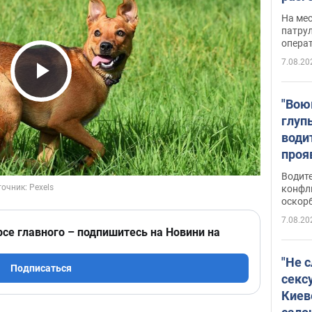
марш
На ме
адми
патрул
опера
Виде
7.08.20
Play Video
"Вою
глуп
води
проя
укра
Водите
попла
конфл
оскорб
Виде
7.08.20
рсе главного – подпишитесь на Новини на
"Не 
Подписаться
секс
Киев