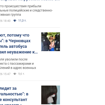
рутке: полиция составила
сто происшествия прибыли
нистративный протокол.
ьные полицейские и следственно-
тивная группа
о
11,3 т.
26 18:40
ют, потому что
ы": в Черновцах
тель автобуса
вил неуважение к
инским военным и
ля уволили после
тился за это.
икта с пассажирами и
лений в адрес военных
о
9,6 т.
26 15:47
следит за
уальностью": в
е консультант