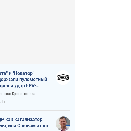
рта" и "Новатор"
ержали пулеметный
трел и удар FPV-
на, сохранив жизнь
инская Бронетехника
церу ВСУ
,4 т.
Р как катализатор
ны, или О новом этапе