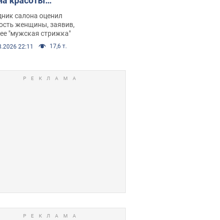
на красоты
рбил женщину
дник салона оценил
е химиотерапии,
ость женщины, заявив,
нее "мужская стрижка"
орелся скандал.
17,6 т.
8.2026 22:11