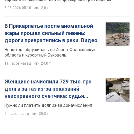
8.08.2026 05:10
2,0 т.
В Прикарпатье после аномальной
жары прошел сильный ливень:
дороги превратились в реки. Видео
Непогода обрушилась на Ивано-Франковскую
область и курортный Буковель
11 часов назад
24,0 т.
Женщине начислили 729 тыс. грн
долга за газ из-за показаний
неисправного счетчика: судья
вынес неожиданное решение
Нужно ли платить долг из-за доначисления
6 часов назад
30,8 т.