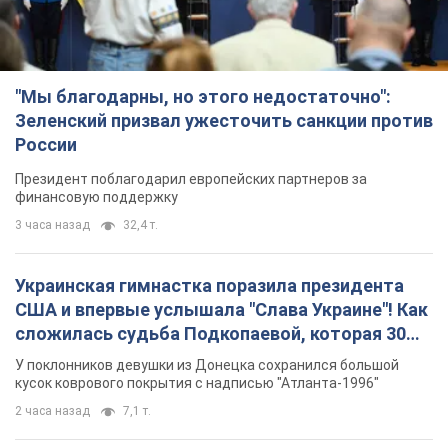
"Мы благодарны, но этого недостаточно":
Зеленский призвал ужесточить санкции против
России
Президент поблагодарил европейских партнеров за
финансовую поддержку
3 часа назад
32,4 т.
Украинская гимнастка поразила президента
США и впервые услышала "Слава Украине"! Как
сложилась судьба Подкопаевой, которая 30
лет назад завоевала "золото" Олимпиады
У поклонников девушки из Донецка сохранился большой
кусок коврового покрытия с надписью "Атланта-1996"
2 часа назад
7,1 т.