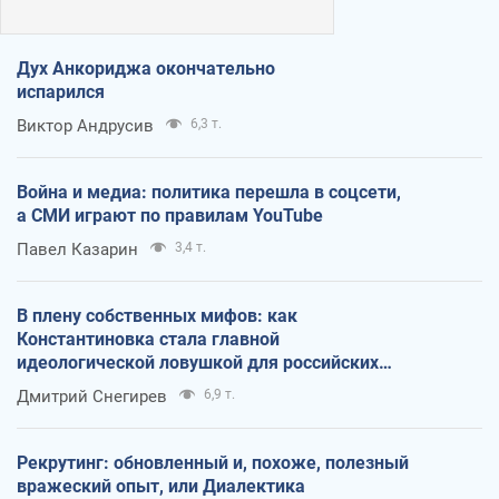
Дух Анкориджа окончательно
испарился
Виктор Андрусив
6,3 т.
Война и медиа: политика перешла в соцсети,
а СМИ играют по правилам YouTube
Павел Казарин
3,4 т.
В плену собственных мифов: как
Константиновка стала главной
идеологической ловушкой для российских
оккупантов
Дмитрий Снегирев
6,9 т.
Рекрутинг: обновленный и, похоже, полезный
вражеский опыт, или Диалектика