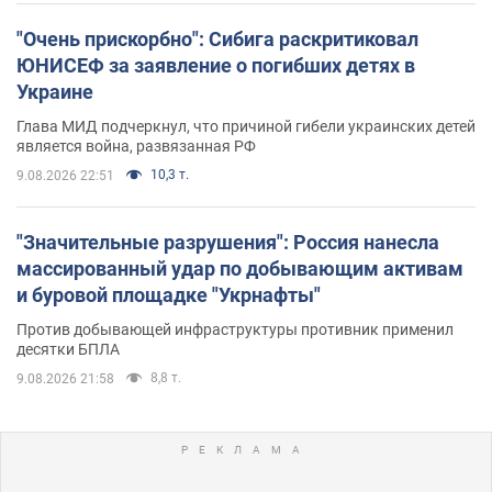
"Очень прискорбно": Сибига раскритиковал
ЮНИСЕФ за заявление о погибших детях в
Украине
Глава МИД подчеркнул, что причиной гибели украинских детей
является война, развязанная РФ
10,3 т.
9.08.2026 22:51
"Значительные разрушения": Россия нанесла
массированный удар по добывающим активам
и буровой площадке "Укрнафты"
Против добывающей инфраструктуры противник применил
десятки БПЛА
8,8 т.
9.08.2026 21:58