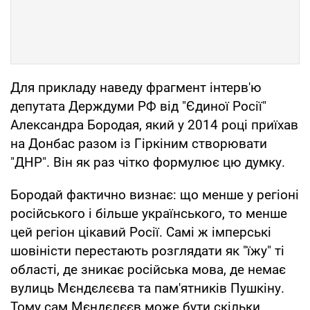
Для прикладу наведу фрагмент інтерв'ю
депутата Держдуми РФ від "Єдиної Росії"
Александра Бородая, який у 2014 році приїхав
на Донбас разом із Гіркіним створювати
"ДНР". Він як раз чітко формулює цю думку.
Бородай фактично визнає: що менше у регіоні
російського і більше українського, то менше
цей регіон цікавий Росії. Самі ж імперські
шовіністи перестають розглядати як "їжу" ті
області, де зникає російська мова, де немає
вулиць Мєндєлєєва та пам'ятників Пушкіну.
Тому сам Мєндєлєєв може бути скільки