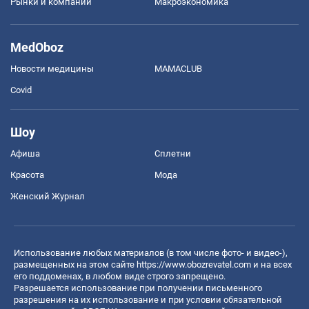
Рынки и компании
Mакроэкономика
MedOboz
Новости медицины
MAMACLUB
Covid
Шоу
Афиша
Сплетни
Красота
Мода
Женский Журнал
Использование любых материалов (в том числе фото- и видео-),
размещенных на этом сайте
https://www.obozrevatel.com
и на всех
его поддоменах, в любом виде строго запрещено.
Разрешается использование при получении письменного
разрешения на их использование и при условии обязательной