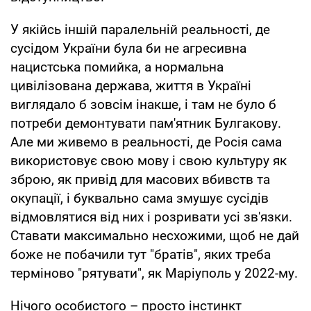
У якійсь іншій паралельній реальності, де
сусідом України була би не агресивна
нацистська помийка, а нормальна
цивілізована держава, життя в Україні
виглядало б зовсім інакше, і там не було б
потреби демонтувати пам'ятник Булгакову.
Але ми живемо в реальності, де Росія сама
використовує свою мову і свою культуру як
зброю, як привід для масових вбивств та
окупації, і буквально сама змушує сусідів
відмовлятися від них і розривати усі зв'язки.
Ставати максимально несхожими, щоб не дай
боже не побачили тут "братів", яких треба
терміново "рятувати", як Маріуполь у 2022-му.
Нічого особистого – просто інстинкт