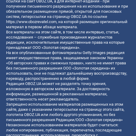
ссылки на сайт OBOZ.UA, а для интернет-изданий - при
получении письменного разрешения на их использование и при
обязательном размещении прямой, открытой для поисковых
систем, гиперссылки на страницу OBOZ.UA по ссылке
https://www.obozrevatel.com
, на которой размещен оригинальный
материал в первом абзаце материала.
Все материалы на этом сайте, в том числе интервью, статьи,
исследования – служебные произведения журналистов
редакции, исключительные имущественные права на которые
принадлежат ООО «Золотая середина».
На все опубликованные фотоматериалы Getty Images редакция
имеет имущественные права, защищаемые законом Украины
«Об авторских правах и смежных правах», никто не имеет права
без письменного разрешения ООО «Золотая середина» их
использовать, они не подлежат дальнейшему воспроизводству,
переводу, распространению в любой форме.
Редакция OBOZ.UA может не разделять точку зрения,
изложенную в авторском материале. За достоверность
информации, размещенной в рекламных материалах,
ответственность несет рекламодатель.
Запрещено использование материалов размещенных на этом
сайте, даже с указанием гиперссылки на страницу этого сайта,
логотипа OBOZ.UA или любого другого упоминания, но без
письменного разрешения Редакции/ООО «Золотая середина»
Незаконным использованием материалов будет считаться:
любое копирование, публикация, перепечатка, последующее
распространение, использование, переработка с