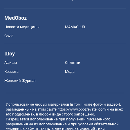
MedOboz
Новости медицины
MAMACLUB
Covid
Шоу
Афиша
Сплетни
Красота
Мода
Женский Журнал
Использование любых материалов (в том числе фото- и видео-),
размещенных на этом сайте
https://www.obozrevatel.com
и на всех
его поддоменах, в любом виде строго запрещено.
Разрешается использование при получении письменного
разрешения на их использование и при условии обязательной
ссылки на сайт OBOZ.UA, а для интернет-изданий - при