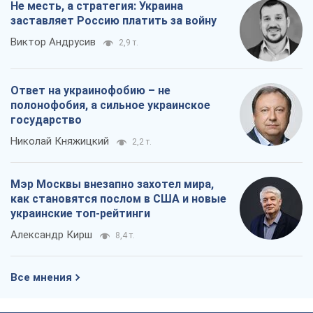
Николай Княжицкий
2,2 т.
Мэр Москвы внезапно захотел мира,
как становятся послом в США и новые
украинские топ-рейтинги
Александр Кирш
8,4 т.
Все мнения
О компании
Команда
Правовая информация
Политика
конфиденциальности
Реклама на сайте
Документы