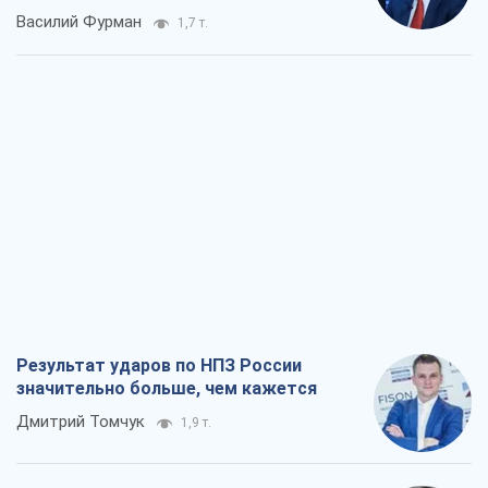
Результат ударов по НПЗ России
значительно больше, чем кажется
Дмитрий Томчук
1,9 т.
Не месть, а стратегия: Украина
заставляет Россию платить за войну
Виктор Андрусив
2,9 т.
Ответ на украинофобию – не
полонофобия, а сильное украинское
государство