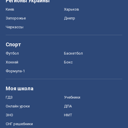
Хоккей
Бокс
Формула-1
Моя школа
ГДЗ
Учебники
Онлайн уроки
ДПА
ЗНО
НМТ
СНГ решебники
Авто
Тест Драйв
Электромобили
Акции
Сервис
Food Oboz