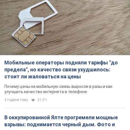
Мобильные операторы подняли тарифы "до
предела", но качество связи ухудшилось:
стоит ли жаловаться на цены
Почему цены на мобильную связь выросли в разы и как
улучшить качество интернета в телефоне
3 години тому
21,9 т.
В оккупированной Ялте прогремели мощные
взрывы: поднимается черный дым. Фото и
видео
Город, вероятно, подвергся атаке дронов
2 години тому
2,9 т.
В Коблево в Николаевской области произошел
взрыв в море: погиб мужчина, есть
пострадавшие