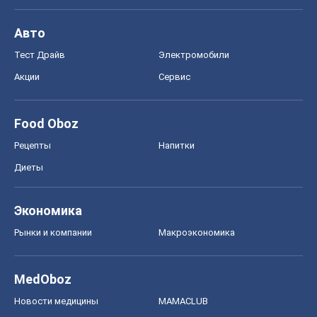
Рецепты
Напитки
Диеты
Экономика
Рынки и компании
Mакроэкономика
MedOboz
Новости медицины
MAMACLUB
Шоу
Афиша
Сплетни
Красота
Мода
Женский Журнал