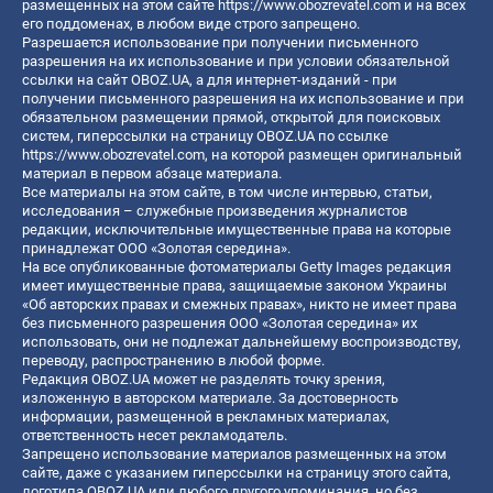
размещенных на этом сайте
https://www.obozrevatel.com
и на всех
его поддоменах, в любом виде строго запрещено.
Разрешается использование при получении письменного
разрешения на их использование и при условии обязательной
ссылки на сайт OBOZ.UA, а для интернет-изданий - при
получении письменного разрешения на их использование и при
обязательном размещении прямой, открытой для поисковых
систем, гиперссылки на страницу OBOZ.UA по ссылке
https://www.obozrevatel.com
, на которой размещен оригинальный
материал в первом абзаце материала.
Все материалы на этом сайте, в том числе интервью, статьи,
исследования – служебные произведения журналистов
редакции, исключительные имущественные права на которые
принадлежат ООО «Золотая середина».
На все опубликованные фотоматериалы Getty Images редакция
имеет имущественные права, защищаемые законом Украины
«Об авторских правах и смежных правах», никто не имеет права
без письменного разрешения ООО «Золотая середина» их
использовать, они не подлежат дальнейшему воспроизводству,
переводу, распространению в любой форме.
Редакция OBOZ.UA может не разделять точку зрения,
изложенную в авторском материале. За достоверность
информации, размещенной в рекламных материалах,
ответственность несет рекламодатель.
Запрещено использование материалов размещенных на этом
сайте, даже с указанием гиперссылки на страницу этого сайта,
логотипа OBOZ.UA или любого другого упоминания, но без