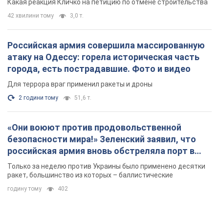
Какая реакция Кличко на петицию по отмене строительства
42 хвилини тому
3,0 т.
Российская армия совершила массированную
атаку на Одессу: горела историческая часть
города, есть пострадавшие. Фото и видео
Для террора враг применил ракеты и дроны
2 години тому
51,6 т.
«Они воюют против продовольственной
безопасности мира!» Зеленский заявил, что
российская армия вновь обстреляла порт в
Одессе
Только за неделю против Украины было применено десятки
ракет, большинство из которых – баллистические
годину тому
402