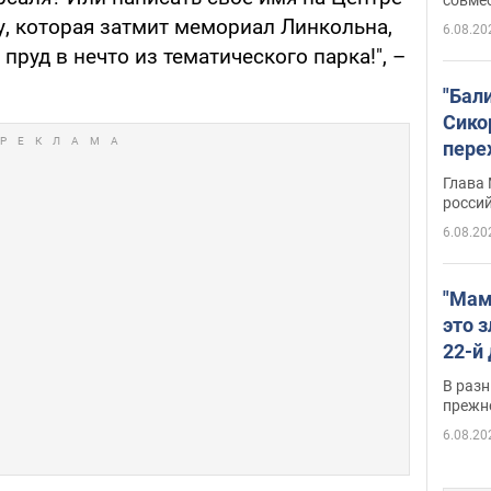
у, которая затмит мемориал Линкольна,
6.08.20
пруд в нечто из тематического парка!", –
"Бал
Сико
пере
Укра
Глава
росси
6.08.20
"Мам
это 
22-й
масс
В разн
возв
прежн
виде
6.08.20