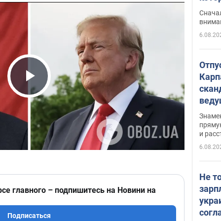
"агр
Сначал
внима
6.08.20
Отпу
Карп
скан
Play Video
вед
несп
Знаме
захе
пряму
и расс
6.08.20
Не т
зарп
рсе главного – подпишитесь на Новини на
укра
согл
Подписаться