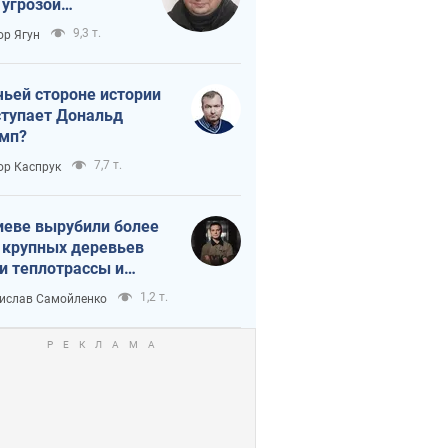
 угрозой
тическая
9,3 т.
ор Ягун
истика
чьей стороне истории
тупает Дональд
мп?
7,7 т.
ор Каспрук
иеве вырубили более
 крупных деревьев
и теплотрассы и
реки Генплану
1,2 т.
ислав Самойленко