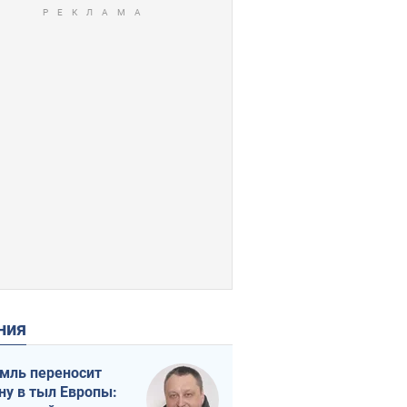
ения
мль переносит
ну в тыл Европы: