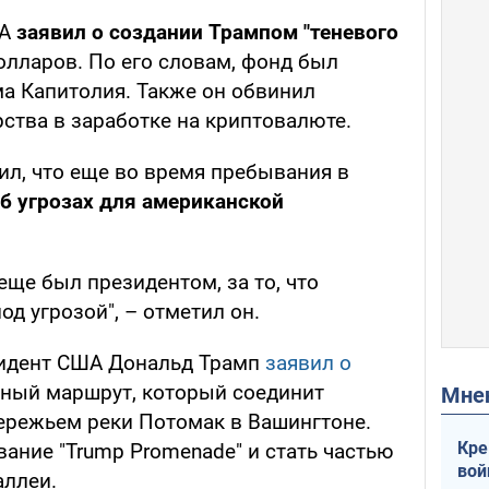
А
заявил о создании Трампом "теневого
олларов. По его словам, фонд был
ма Капитолия. Также он обвинил
ства в заработке на криптовалюте.
ил, что еще во время пребывания в
б угрозах для американской
еще был президентом, за то, что
од угрозой", – отметил он.
зидент США Дональд Трамп
заявил о
ный маршрут, который соединит
Мн
ережьем реки Потомак в Вашингтоне.
Кре
ание "Trump Promenade" и стать частью
вой
аллеи.