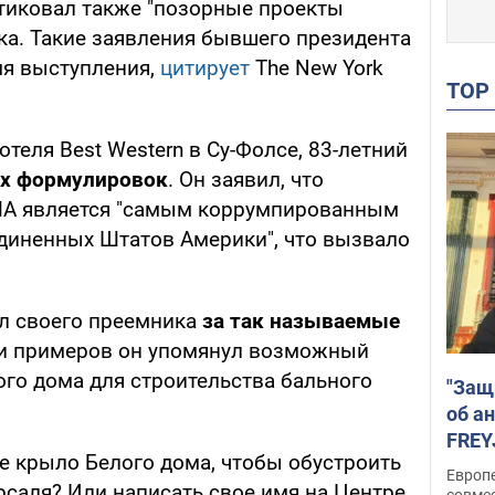
тиковал также "позорные проекты
ка. Такие заявления бывшего президента
мя выступления,
цитирует
The New York
TO
теля Best Western в Су-Фолсе, 83-летний
их формулировок
. Он заявил, что
А является "самым коррумпированным
диненных Штатов Америки", что вызвало
л своего преемника
за так называемые
ди примеров он упомянул возможный
ого дома для строительства бального
"Защ
об а
FREY
е крыло Белого дома, чтобы обустроить
подд
Европ
рсаля? Или написать свое имя на Центре
совме