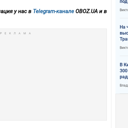
под
кри
Викт
ация у нас в
Telegram-канале
OBOZ.UA и в
лог
На 
выс
Тра
Викт
В К
300
рад
воп
Влад