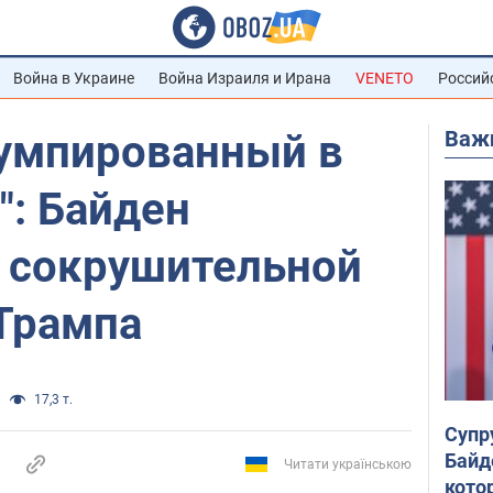
Война в Украине
Война Израиля и Ирана
VENETO
Россий
Важ
умпированный в
": Байден
с сокрушительной
 Трампа
17,3 т.
Супр
Байд
Читати українською
кото