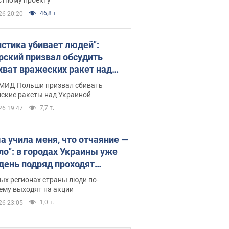
46,8 т.
26 20:20
истика убивает людей":
рский призвал обсудить
хват вражеских ракет над
иной
 МИД Польши призвал сбивать
йские ракеты над Украиной
7,7 т.
26 19:47
а учила меня, что отчаяние —
зло": в городах Украины уже
 день подряд проходят
овые митинги за
ых регионах страны люди по-
ращение Федорова. Фото и
ему выходят на акции
о
1,0 т.
26 23:05