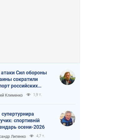
 атаки Сил обороны
аины сократили
порт российских
тепродуктов
1,9 т.
ей Клименко
 супертурнира
учих: спортивній
ендарь осени-2026
4,7 т.
сандр Липенко