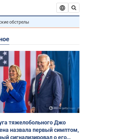
ские обстрелы
ное
уга тяжелобольного Джо
ена назвала первый симптом,
рый сигнализировал о его