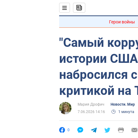
Герои войны
"Самый корр
истории США
набросился 
критикой на
Мария Дрофич
Новости. Мир
7.06.2026 14:16
1 минута
0