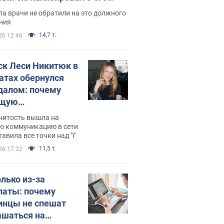
ессивном" раке
а врачи не обратили на это должного
ния
14,7 т.
26 12:46
ск Леси Никитюк в
атах обернулся
далом: почему
ущую
раведливо
нитость вышла на
йтили
ю коммуникацию в сети
тавила все точки над "i"
11,5 т.
26 17:32
олько из-за
латы: почему
инцы не спешат
ашаться на