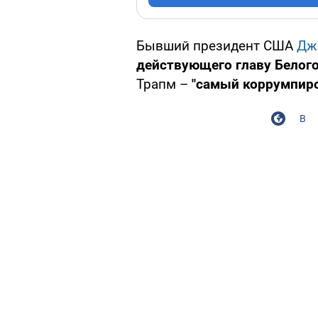
Бывший президент США
Дж
действующего главу Белог
Трапм –
"самый коррумпиро
В