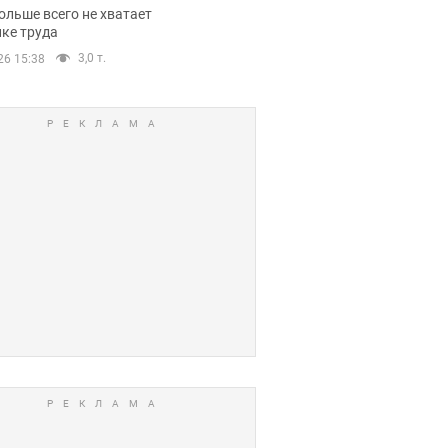
нсии
ольше всего не хватает
ке труда
3,0 т.
26 15:38