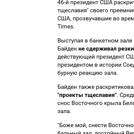
46-й президент США раскри
тщеславия" своего преемни
США, прозвучавшие во вре
Times.
Выступая в банкетном зале о
Байден
не сдерживал резк
действующий президент СШ
президентом в истории Сое
бурную реакцию зала.
Байден также раскритикова
"проекты тщеславия"
. Сре
снос Восточного крыла Бел
зала.
"Боже мой, снести Восточно
бальный зал, достойный Ве