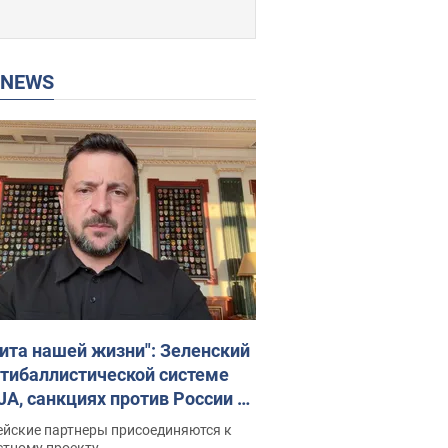
P NEWS
ита нашей жизни": Зеленский
нтибаллистической системе
JA, санкциях против России и
ержке аграриев. Видео
ейские партнеры присоединяются к
стному проекту