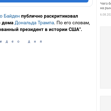
вака
Чего б
на рын
6.08.20
о Байден
публично раскритиковал
о дома
Дональда Трампа
. По его словам,
ванный президент в истории США".
идео дня