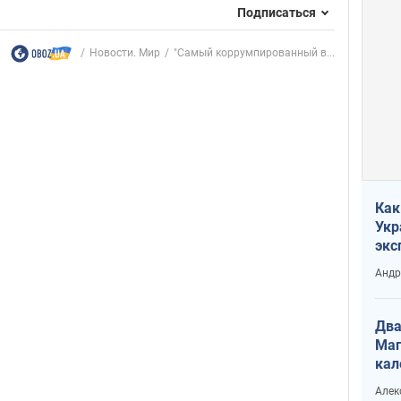
Подписаться
Новости. Мир
"Самый коррумпированный в...
Как
Укр
экс
неф
Андр
Два
Маг
кал
Алек