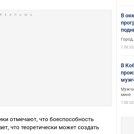
В ок
прог
подн
виде
Город,
7.08.20
В Ко
прои
мужч
Мужчи
мине
7.08.20
ки отмечают, что боеспособность
ет, что теоретически может создать