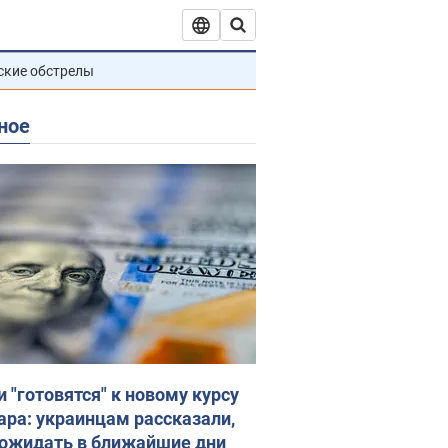
ские обстрелы
ное
и "готовятся" к новому курсу
ара: украинцам рассказали,
 ожидать в ближайшие дни