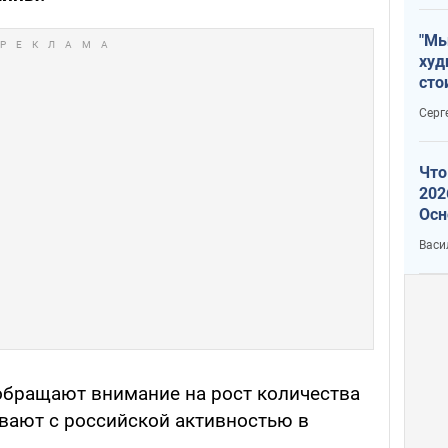
"Мы
худ
сто
отч
Серг
рак
Что
202
Осн
нов
Васи
 обращают внимание на рост количества
вают с российской активностью в