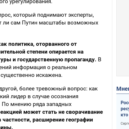
ого урегулирования.
прос, который поднимают эксперты,
ет ли сам Путин масштабы возможных
ак политика, оторванного от
чительной степени опирается на
уры и государственную пропаганду.
В
шений информация о реальном
 существенно искажена.
Мн
другой, более тревожный вопрос: как
кий лидер в случае осознания
Рос
. По мнению ряда западных
рес
еакцией может стать не сворачивание
кто
 в частности, расширение географии
дик
Серг
аины.