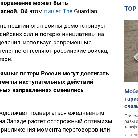
 поражение может быть
TO
пасной. Об
этом
пишет The
Guardian.
 нынешний этап войны демонстрирует
сийских сил и потерю инициативы на
деления, используя современные
тепенно оттесняют российские войска,
тери.
ячные потери России могут достигать
 темпы наступательных действий
ьных направлениях сменились
Моби
тари
связ
продолжает подвергаться ежедневным
жало
Почем
на Западе растет осторожный оптимизм
разы и
телеф
приближения момента переговоров или
7.08.20