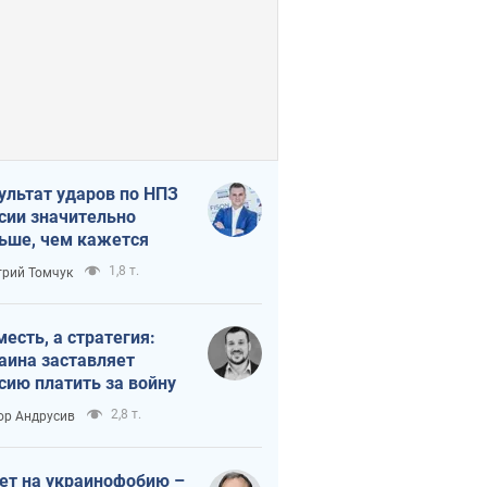
ультат ударов по НПЗ
сии значительно
ьше, чем кажется
1,8 т.
рий Томчук
месть, а стратегия:
аина заставляет
сию платить за войну
2,8 т.
ор Андрусив
ет на украинофобию –