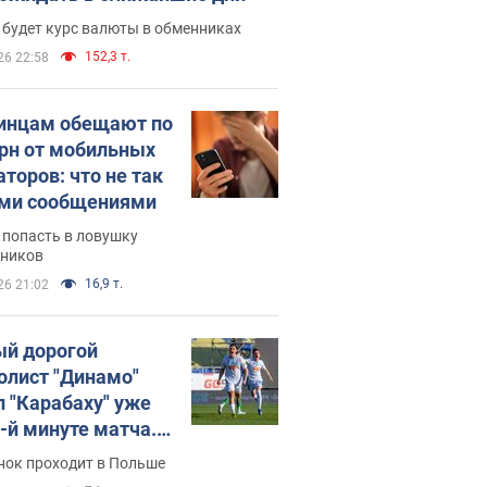
 будет курс валюты в обменниках
152,3 т.
26 22:58
инцам обещают по
грн от мобильных
аторов: что не так
ими сообщениями
 попасть в ловушку
ников
16,9 т.
26 21:02
й дорогой
олист "Динамо"
л "Карабаху" уже
0-й минуте матча.
о
нок проходит в Польше