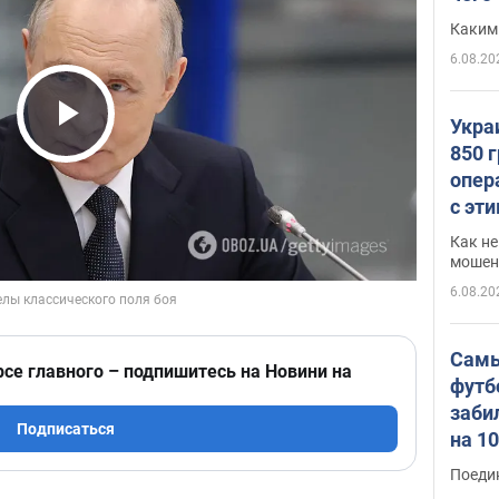
Каким
6.08.20
Укра
Play Video
850 
опер
с эт
Как не
мошен
6.08.20
Самы
рсе главного – подпишитесь на Новини на
футб
заби
Подписаться
на 1
Виде
Поеди