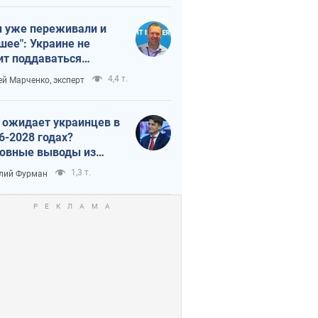
 уже переживали и
шее": Украине не
ит поддаваться
аянию из-за
4,4 т.
ей Марченко, эксперт
етного террора
 ожидает украинцев в
6-2028 годах?
овные выводы из
ых прогнозов от НБУ
1,3 т.
лий Фурман