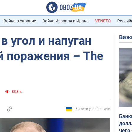
Война в Украине
Война Израиля и Ирана
VENETO
Россий
Важ
в угол и напуган
й поражения – The
83,3 т.
Читати українською
Банк
долл
чего