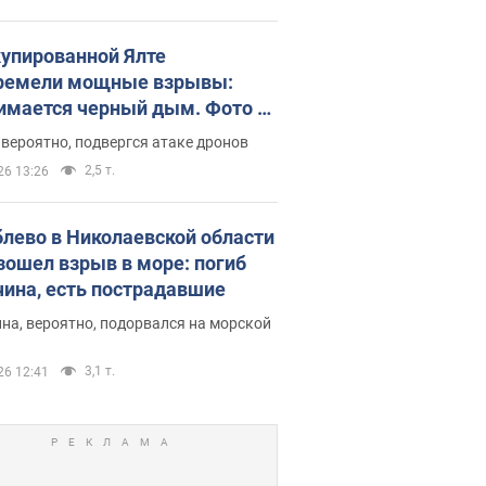
купированной Ялте
ремели мощные взрывы:
имается черный дым. Фото и
о
 вероятно, подвергся атаке дронов
2,5 т.
26 13:26
блево в Николаевской области
зошел взрыв в море: погиб
ина, есть пострадавшие
на, вероятно, подорвался на морской
3,1 т.
26 12:41