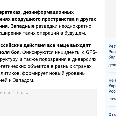
бератаках, дезинформационных
ниях воздушного пространства и других
ения. Западные
разведки неоднократно
сширения таких операций в будущем.
ссийские действия все чаще выходят
Рез
Рос
поля боя
. Фиксируются инциденты с GPS-
бол
руктуру, а также подозрения в диверсиях
Дмит
гетических объектов в разных странах
алитиков, формирует новый уровень
ей и Западом.
Не 
Укр
Рос
Викт
Отв