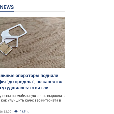
P NEWS
льные операторы подняли
фы "до предела", но качество
и ухудшилось: стоит ли
ваться на цены
у цены на мобильную связь выросли в
 как улучшить качество интернета в
оне
19,8 т.
26 12:00