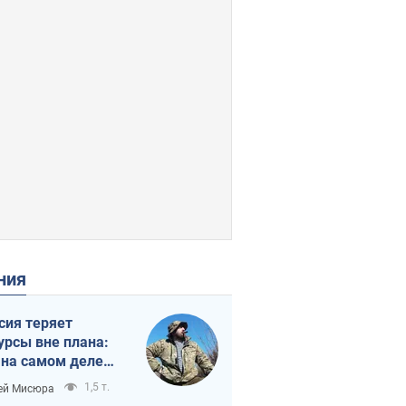
ения
сия теряет
урсы вне плана:
 на самом деле
тует темп войны
1,5 т.
ей Мисюра