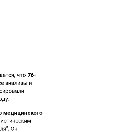
ается, что
76-
се анализы и
ксировали
оду.
о медицинского
ристическим
я". Он