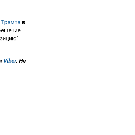
 Трампа
в
решение
озицию"
и
Viber
. Не