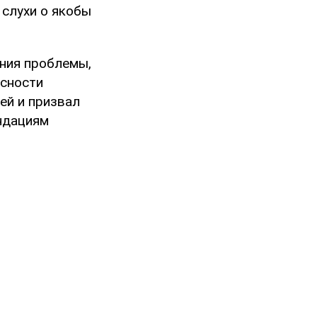
 слухи о якобы
ения проблемы,
асности
ей и призвал
ндациям