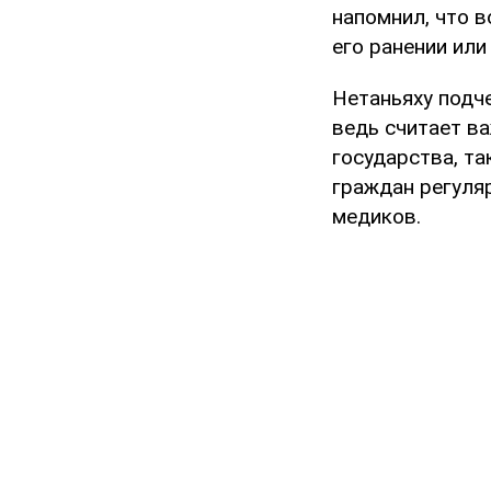
напомнил, что в
его ранении или
Нетаньяху подч
ведь считает в
государства, та
граждан регуля
медиков.