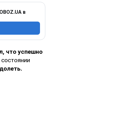
 OBOZ.UA в
, что успешно
 состоянии
долеть.