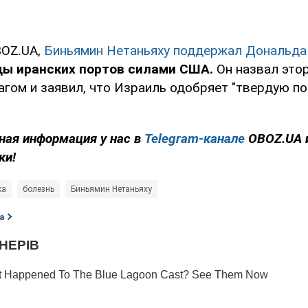
BOZ.UA,
Биньямин Нетаньяху поддержал Дональда
ды иранских портов силами США.
Он назвал это
гом и заявил, что Израиль одобряет "твердую п
ная информация у нас в
Telegram-канале
OBOZ.UA 
ки!
ка
болезнь
Биньямин Нетаньяху
а