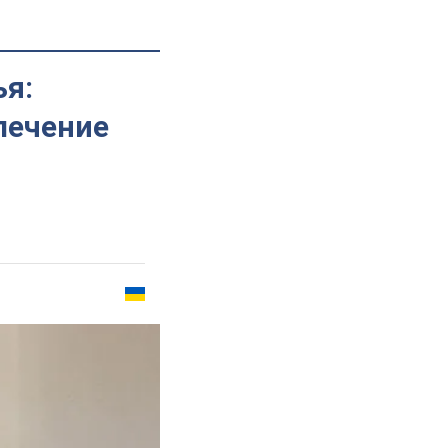
ья:
лечение