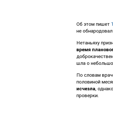
Об этом пишет
не обнародовал
Нетаньяху приз
время планово
доброкачествен
шла о небольшой
По словам врач
половиной меся
исчезла
, однак
проверки.