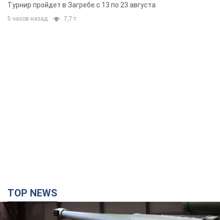
Европы основных спортсменов
Турнир пройдет в Загребе с 13 по 23 августа
5 часов назад
7,7 т.
TOP NEWS