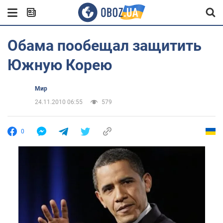
Обама пообещал защитить
Южную Корею
Мир
24.11.2010 06:55
579
0