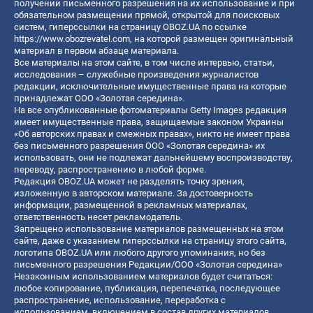
получении письменного разрешения на их использование и при
обязательном размещении прямой, открытой для поисковых
систем, гиперссылки на страницу OBOZ.UA по ссылке
https://www.obozrevatel.com
, на которой размещен оригинальный
материал в первом абзаце материала.
Все материалы на этом сайте, в том числе интервью, статьи,
исследования – служебные произведения журналистов
редакции, исключительные имущественные права на которые
принадлежат ООО «Золотая середина».
На все опубликованные фотоматериалы Getty Images редакция
имеет имущественные права, защищаемые законом Украины
«Об авторских правах и смежных правах», никто не имеет права
без письменного разрешения ООО «Золотая середина» их
использовать, они не подлежат дальнейшему воспроизводству,
переводу, распространению в любой форме.
Редакция OBOZ.UA может не разделять точку зрения,
изложенную в авторском материале. За достоверность
информации, размещенной в рекламных материалах,
ответственность несет рекламодатель.
Запрещено использование материалов размещенных на этом
сайте, даже с указанием гиперссылки на страницу этого сайта,
логотипа OBOZ.UA или любого другого упоминания, но без
письменного разрешения Редакции/ООО «Золотая середина»
Незаконным использованием материалов будет считаться:
любое копирование, публикация, перепечатка, последующее
распространение, использование, переработка с
использованием, включением в состав других материалов,