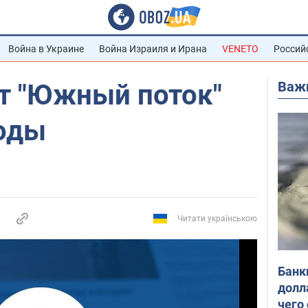
Война в Украине
Война Израиля и Ирана
VENETO
Россий
Важ
ит "Южный поток"
воды
Читати українською
Банк
долл
чего