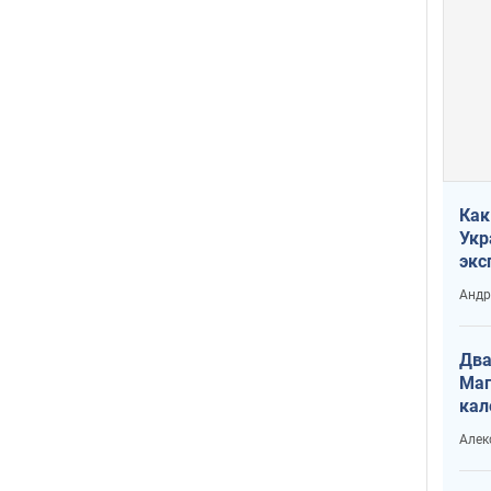
Как
Укр
экс
неф
Андр
Два
Маг
кал
Алек