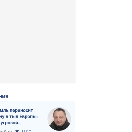
ения
мль переносит
ну в тыл Европы:
 угрозой
тическая
11,6 т.
ор Ягун