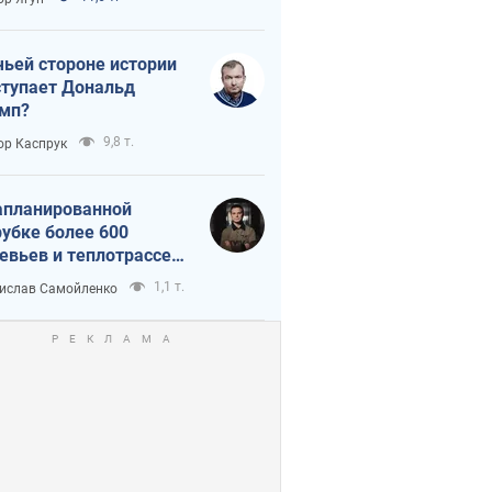
истика
чьей стороне истории
тупает Дональд
мп?
9,8 т.
ор Каспрук
апланированной
убке более 600
евьев и теплотрассе:
 происходит на
1,1 т.
ислав Самойленко
емках в Киеве