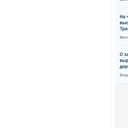
лог
На 
выс
Тра
Викт
О з
выр
дер
что
Влад
Тер