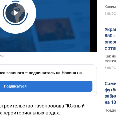
Каким
6.08.20
Play Video
Укра
850 
опер
с эт
Как не
мошен
6.08.20
рсе главного – подпишитесь на Новини на
Самы
Подписаться
футб
заби
на 1
 строительство газопровода "Южный
Виде
Поеди
их территориальных водах.