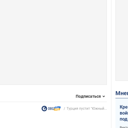
Мн
Подписаться
Кре
Турция пустит "Южный...
вой
под
кри
Викт