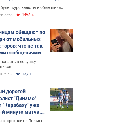
 будет курс валюты в обменниках
149,2 т.
26 22:58
инцам обещают по
грн от мобильных
аторов: что не так
ими сообщениями
 попасть в ловушку
ников
13,7 т.
26 21:02
й дорогой
олист "Динамо"
л "Карабаху" уже
0-й минуте матча.
о
нок проходит в Польше