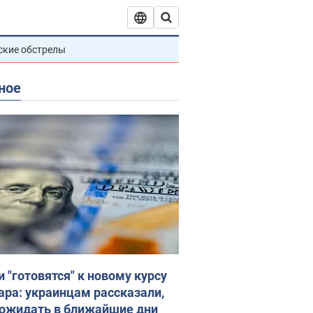
ские обстрелы
ное
и "готовятся" к новому курсу
ара: украинцам рассказали,
 ожидать в ближайшие дни