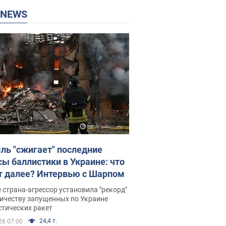
P NEWS
ль "сжигает" последние
сы баллистики в Украине: что
т далее? Интервью с Шарпом
 страна-агрессор установила "рекорд"
личеству запущенных по Украине
стических ракет
24,4 т.
26 07:00