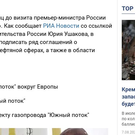
TO
яц до визита премьер-министра России
. Как сообщает
РИА Новости
со ссылкой
ительства России Юрия Ушакова, в
подписать ряд соглашений о
нефтяной сферах, а также в области
поток" вокруг Европы
Крем
запа
ый поток"
буде
В июле
екту газопровода "Южный поток"
по ко
балли
7.08.20