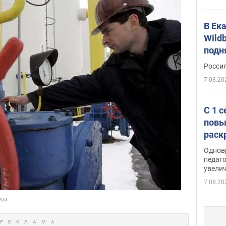
В Ек
Wildb
подн
Росси
7.08.20
С 1 
повы
раск
Однов
педаг
увелич
7.08.20