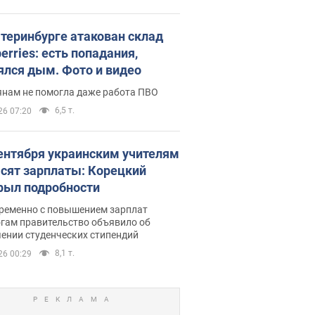
атеринбурге атакован склад
erries: есть попадания,
ялся дым. Фото и видео
янам не помогла даже работа ПВО
6,5 т.
26 07:20
сентября украинским учителям
сят зарплаты: Корецкий
рыл подробности
ременно с повышением зарплат
огам правительство объявило об
ении студенческих стипендий
8,1 т.
26 00:29