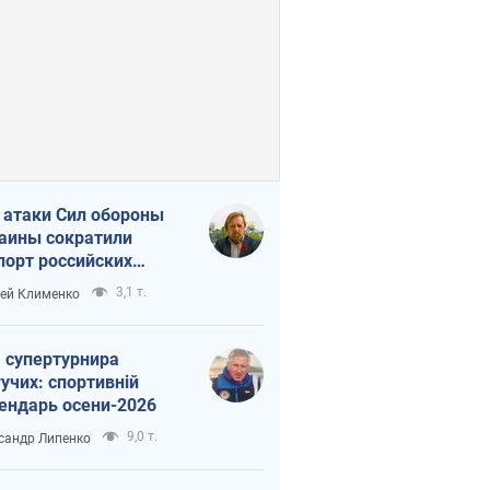
 атаки Сил обороны
аины сократили
порт российских
тепродуктов
3,1 т.
ей Клименко
 супертурнира
учих: спортивній
ендарь осени-2026
9,0 т.
сандр Липенко