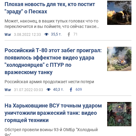
Плохая новость для тех, кто постит
"зраду" о Песках
Может, наконец, в ваших тупых головах что-то
переключится и вы поймете, что сейчас такое
кругом
35,5 т.
71
War
3.08.2022 12:33
Российский Т-80 этот забег проиграл:
появилось эффектное видео удара
"холодноярцев" с ПТУР по
вражескому танку
Российская армия продолжает нести потери
40,3 т.
609
War
31.07.2022 03:03
На Харьковщине ВСУ точным ударом
уничтожили вражеский танк: видео
горящей техники
Обстрел провели воины 93-й ОМБр "Холодный
Яр"