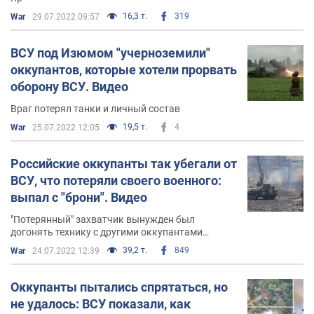
16,3 т.
319
War
29.07.2022 09:57
ВСУ под Изюмом "учерноземили"
оккупантов, которые хотели прорвать
оборону ВСУ. Видео
Враг потерял танки и личный состав
19,5 т.
4
War
25.07.2022 12:05
Российские оккупанты так убегали от
ВСУ, что потеряли своего военного:
выпал с "брони". Видео
"Потерянный" захватчик вынужден был
догонять технику с другими оккупантами
пешком
39,2 т.
849
War
24.07.2022 12:39
Оккупанты пытались спрятаться, но
не удалось: ВСУ показали, как