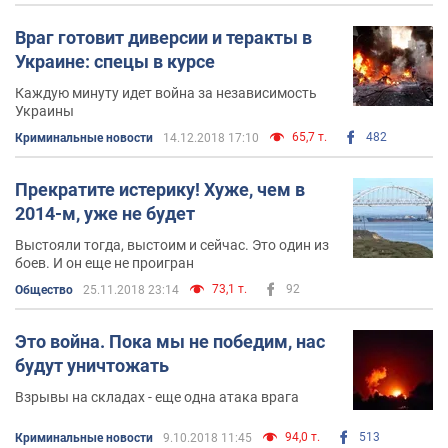
Враг готовит диверсии и теракты в
Украине: спецы в курсе
Каждую минуту идет война за независимость
Украины
65,7 т.
482
Криминальные новости
14.12.2018 17:10
Прекратите истерику! Хуже, чем в
2014-м, уже не будет
Выстояли тогда, выстоим и сейчас. Это один из
боев. И он еще не проигран
73,1 т.
92
Общество
25.11.2018 23:14
Это война. Пока мы не победим, нас
будут уничтожать
Взрывы на складах - еще одна атака врага
94,0 т.
513
Криминальные новости
9.10.2018 11:45