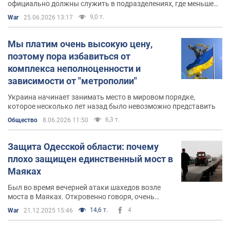
официально должны служить в подразделениях, где меньше
Активность в сети
контроля
9,0 т.
War
25.06.2026 13:17
Кроме авторского блога на
OBOZREVATEL
, публикации
Романа Доника можно найти на следующих ресурсах:
Мы платим очень высокую цену,
поэтому пора избавиться от
Фейсбук
: на страницу Романа Доника в
комплекса неполноценности и
Facebook
подписано свыше 63 тысяч человек. В
зависимости от "метрополии"
ФБ
Доник регулярно сообщает о нуждах
украинской армии и просит помощи в закупке
Украина начинает занимать место в мировом порядке,
которое несколько лет назад было невозможно представить
для волонтерских поставок.
6,3 т.
Общество
8.06.2026 11:50
Твиттер
: за аккаунтом Романа Доника в
Twitter
следит 18 тысяч читателей.
Защита Одесской области: почему
Ютуб
: волонтер также регулярно размещает
плохо защищен единственный мост в
свежие видео на своем канале на
YouTube
.
Маяках
Был во время вечерней атаки шахедов возле
моста в Маяках. Откровенно говоря, очень
удручающая картина
14,6 т.
4
War
21.12.2025 15:46