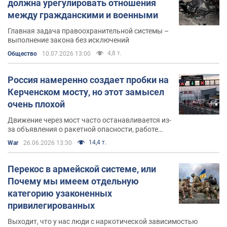
должна урегулировать отношения
прямо в зоне проведения Операции объединенных сил
между гражданскими и военными
на Донбассе.
Главная задача правоохранительной системы –
выполнение закона без исключений
Роман Доник имеет огромное количество
государственных наград:
4,8 т.
Общество
10.07.2026 13:00
Орден "За заслуги" III степени.
Россия намеренно создает пробки на
Керченском мосту, но этот замысел
Орден Богдана Хмельницкого III степени.
очень плохой
Наградные часы от президента.
Движение через мост часто останавливается из-
Наградное огнестрельное оружие от
за объявления о ракетной опасности, работе
Министерства обороны Украины.
систем противовоздушной обороны или угрозе
14,4 т.
War
26.06.2026 13:30
атак украинских морских дронов
Медаль "За содействие Вооруженным Силам
Украины".
Перекос в армейской системе, или
Почему мы имеем отдельную
Орден Святого Георгия Победоносца
категорию узаконенных
Украинской Православной Церкви Киевского
привилегированных
Патриархата.
Выходит, что у нас люди с наркотической зависимостью