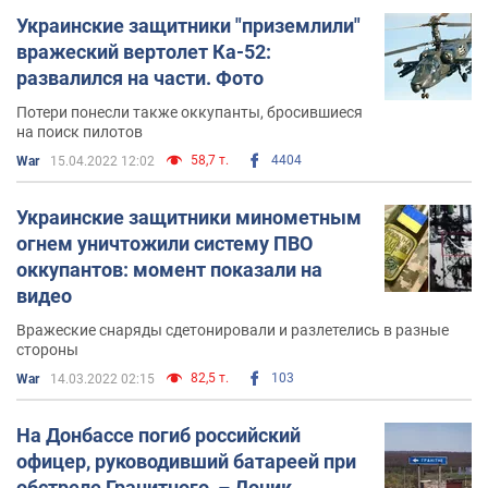
Украинские защитники "приземлили"
вражеский вертолет Ка-52:
развалился на части. Фото
Потери понесли также оккупанты, бросившиеся
на поиск пилотов
58,7 т.
4404
War
15.04.2022 12:02
Украинские защитники минометным
огнем уничтожили систему ПВО
оккупантов: момент показали на
видео
Вражеские снаряды сдетонировали и разлетелись в разные
стороны
82,5 т.
103
War
14.03.2022 02:15
На Донбассе погиб российский
офицер, руководивший батареей при
обстреле Гранитного, – Доник