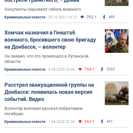
Оккупанты скрывают гибель военного
29,2 т.
485
Криминальные новости
29.10.2021 10:12
Хомчак назначил в Генштаб
военного, бросившего свою бригаду
на Донбассе, – волонтер
Он заявил, что это произошло в Луганской
области
73,4 т.
2263
Криминальные новости
9.08.2020 22:46
Расстрел эвакуационной группы на
Донбассе: появилась новая версия
событий. Видео
Волонтер изложил рассказ побратимов
погибших
63,3 т.
441
Криминальные новости
1.08.2020 22:34