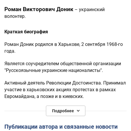
Роман Викторович Доник
– украинский
волонтер.
Краткая биография
Роман Доник родился в Харькове, 2 сентября 1968-го
года.
Является соучредителем общественной организации
"Русскоязычные украинские националисты".
Активный деятель Революции Достоинства. Принимал
участие в харьковских акциях протестах в рамках
Евромайдана, а позже и в киевских.
C началом
войны на Донбассе
был одним из первых
Подробнее
волонтеров, основателей волонтерского движения,
направленного на помощь ВСУ, Нацгвардии и
Публикации автора и связанные новости
добровольческим батальонам.