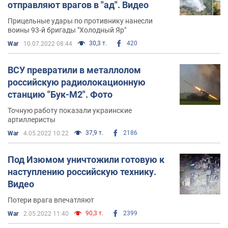
отправляют врагов в "ад". Видео
Прицельные удары по противнику нанесли
воины 93-й бригады "Холодный Яр"
30,3 т.
420
War
10.07.2022 08:44
ВСУ превратили в металлолом
российскую радиолокационную
станцию "Бук-М2". Фото
Точную работу показали украинские
артиллеристы
37,9 т.
2186
War
4.05.2022 10:22
Под Изюмом уничтожили готовую к
наступлению российскую технику.
Видео
Потери врага впечатляют
90,3 т.
2399
War
2.05.2022 11:40