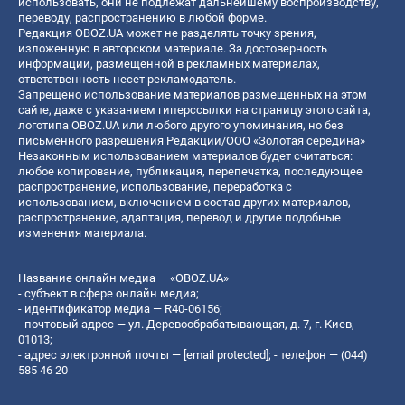
использовать, они не подлежат дальнейшему воспроизводству,
переводу, распространению в любой форме.
Редакция OBOZ.UA может не разделять точку зрения,
изложенную в авторском материале. За достоверность
информации, размещенной в рекламных материалах,
ответственность несет рекламодатель.
Запрещено использование материалов размещенных на этом
сайте, даже с указанием гиперссылки на страницу этого сайта,
логотипа OBOZ.UA или любого другого упоминания, но без
письменного разрешения Редакции/ООО «Золотая середина»
Незаконным использованием материалов будет считаться:
любое копирование, публикация, перепечатка, последующее
распространение, использование, переработка с
использованием, включением в состав других материалов,
распространение, адаптация, перевод и другие подобные
изменения материала.
Название онлайн медиа — «OBOZ.UA»
- субъект в сфере онлайн медиа;
- идентификатор медиа — R40-06156;
- почтовый адрес — ул. Деревообрабатывающая, д. 7, г. Киев,
01013;
- адрес электронной почты —
[email protected]
; - телефон — (044)
585 46 20