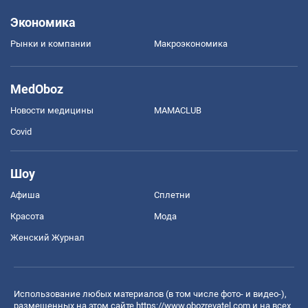
Экономика
Рынки и компании
Mакроэкономика
MedOboz
Новости медицины
MAMACLUB
Covid
Шоу
Афиша
Сплетни
Красота
Мода
Женский Журнал
Использование любых материалов (в том числе фото- и видео-),
размещенных на этом сайте
https://www.obozrevatel.com
и на всех