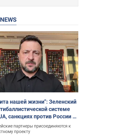
P NEWS
ита нашей жизни": Зеленский
нтибаллистической системе
JA, санкциях против России и
ержке аграриев. Видео
ейские партнеры присоединяются к
стному проекту