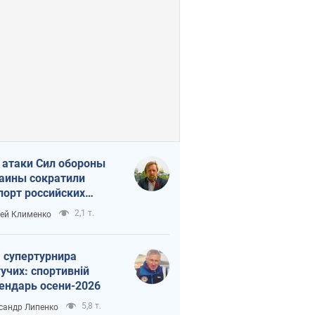
 атаки Сил обороны
аины сократили
порт российских
тепродуктов
2,1 т.
ей Клименко
 супертурнира
учих: спортивній
ендарь осени-2026
5,8 т.
сандр Липенко