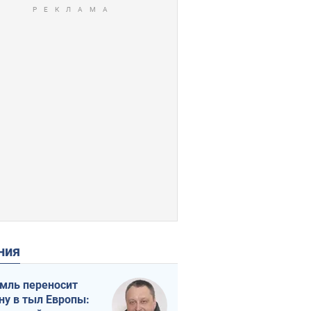
ения
мль переносит
ну в тыл Европы: