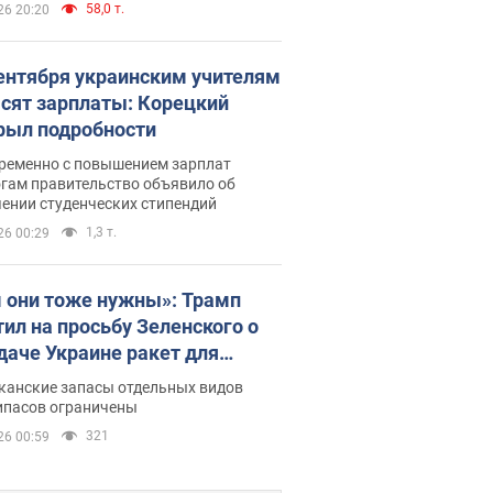
58,0 т.
26 20:20
сентября украинским учителям
сят зарплаты: Корецкий
рыл подробности
ременно с повышением зарплат
огам правительство объявило об
ении студенческих стипендий
1,3 т.
26 00:29
 они тоже нужны»: Трамп
тил на просьбу Зеленского о
даче Украине ракет для
ot
канские запасы отдельных видов
ипасов ограничены
321
26 00:59