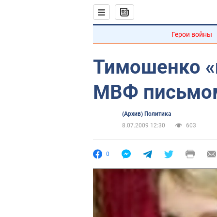
Герои войны
Тимошенко «
МВФ письмо
(Архив) Политика
8.07.2009 12:30
603
0