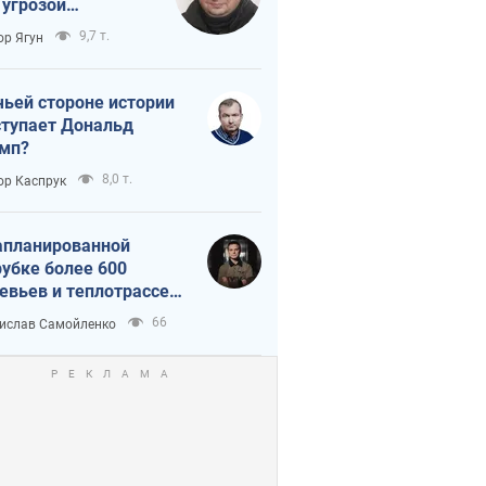
 угрозой
тическая
9,7 т.
ор Ягун
истика
чьей стороне истории
тупает Дональд
мп?
8,0 т.
ор Каспрук
апланированной
убке более 600
евьев и теплотрассе:
 происходит на
66
ислав Самойленко
емках в Киеве