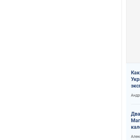
Как
Укр
экс
неф
Андр
Два
Маг
кал
Алек