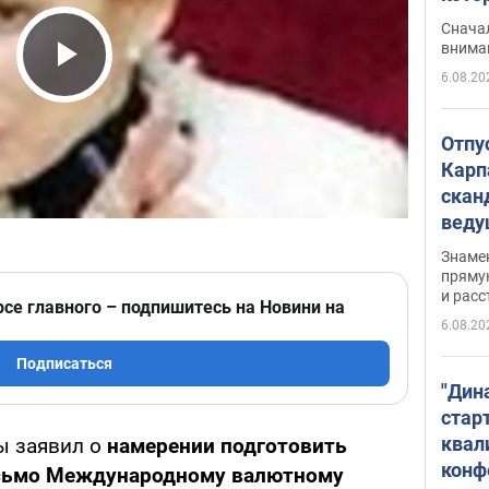
"агр
Сначал
внима
6.08.20
Play Video
Отпу
Карп
скан
вед
несп
Знаме
захе
пряму
и расс
рсе главного – подпишитесь на Новини на
6.08.20
Подписаться
"Дин
стар
квал
ы заявил о
намерении подготовить
конф
исьмо Международному валютному