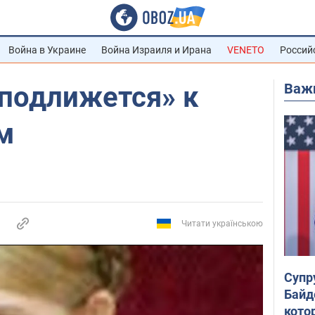
Война в Украине
Война Израиля и Ирана
VENETO
Россий
Важ
подлижется» к
м
Читати українською
Супр
Байд
кото