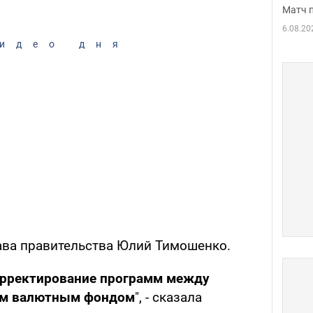
Матч 
6.08.20
идео дня
лава правительства Юлий Тимошенко.
орректирование программ между
ым валютным фондом
", - сказала