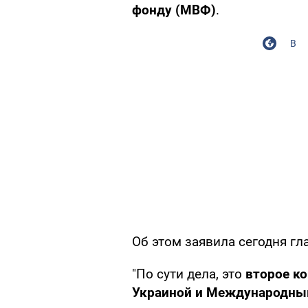
фонду (МВФ)
.
В
Об этом заявила сегодня г
"По сути дела, это
второе к
Украиной и Международн