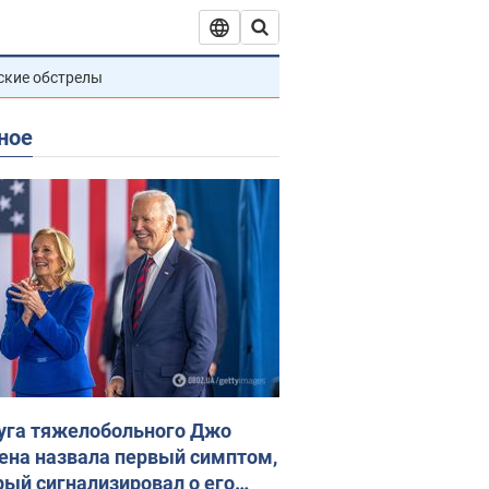
ские обстрелы
ное
уга тяжелобольного Джо
ена назвала первый симптом,
рый сигнализировал о его