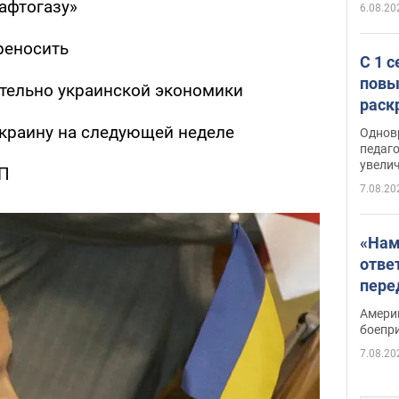
афтогазу»
6.08.20
реносить
С 1 
повы
тельно украинской экономики
раск
краину на следующей неделе
Однов
педаг
увелич
ВП
7.08.20
«Нам
отве
пере
Patri
Амери
боепр
7.08.20