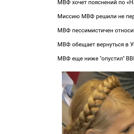
МВФ хочет пояснений по «Н
Миссию МВФ решили не пе
МВФ пессимистичен относи
МВФ обещает вернуться в У
МВФ еще ниже ''опустил'' В