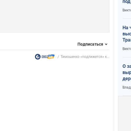
под
кри
Викт
лог
На 
выс
Тра
Подписаться
Викт
Тимошенко «подлижется» к...
О з
выр
дер
что
Влад
Тер