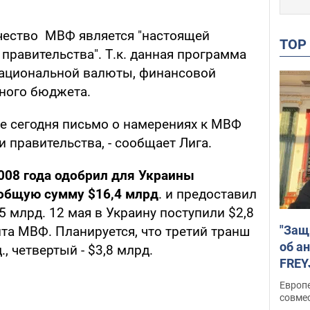
ичество МВФ является "настоящей
TO
правительства". Т.к. данная программа
национальной валюты, финансовой
ного бюджета.
же сегодня письмо о намерениях к МВФ
и правительства, - сообщает Лига.
008 года одобрил для Украины
общую сумму $16,4 млрд
. и предоставил
5 млрд. 12 мая в Украину поступили $2,8
"Защ
та МВФ. Планируется, что третий транш
об а
, четвертый - $3,8 млрд.
FREY
подд
Европ
совме