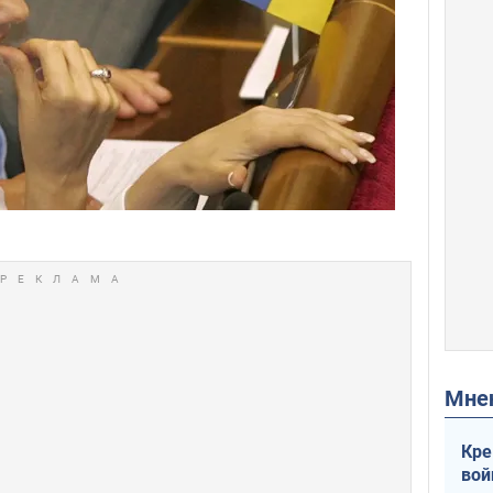
Мн
Кре
вой