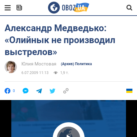
Александр Медведько:
«Олийнык не производил
выстрелов»
Юлия Мостовая
(Архив) Политика
6.07.2009 11:13
1,9 т.
0