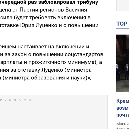
очередной раз заблокировал трибуну
депа от Партии регионов Василия
 сила будет требовать включения в
TO
отставке Юрия Луценко и о повышении
нейшем настаивает на включении и
и за закон о повышении соцстандартов
арплаты и прожиточного минимума), а
ния за отставку Луценко (министра
 (министра образования и науки)», -
Крем
возм
почт
Укра
Мнение
баллис