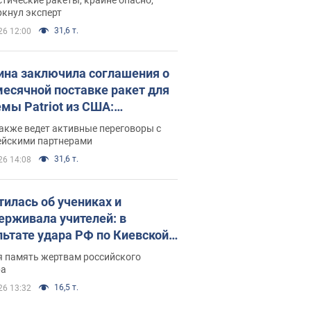
ркнул эксперт
31,6 т.
26 12:00
ина заключила соглашения о
есячной поставке ракет для
емы Patriot из США:
нский раскрыл подробности
акже ведет активные переговоры с
ейскими партнерами
31,6 т.
26 14:08
тилась об учениках и
ерживала учителей: в
льтате удара РФ по Киевской
сти погибли директор
я память жертвам российского
ского лицея, её муж и внук
ра
16,5 т.
26 13:32