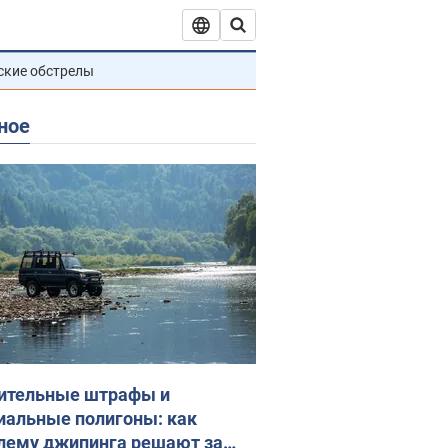
ские обстрелы
ное
ительные штрафы и
иальные полигоны: как
лему джипинга решают за