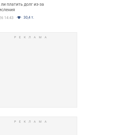
я вынес
ли платить долг из-за
иданное решение
исления
30,4 т.
26 14:43