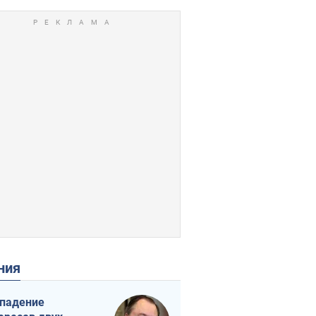
ения
падение