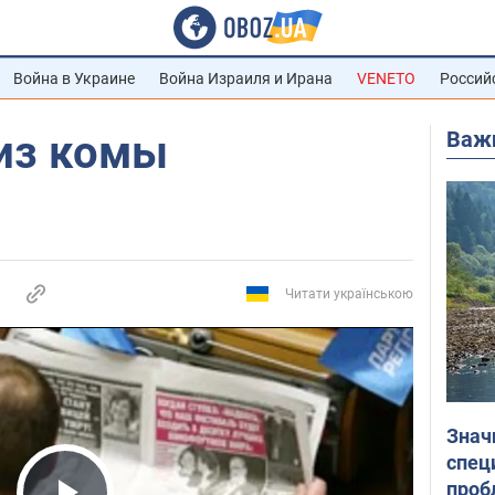
Война в Украине
Война Израиля и Ирана
VENETO
Россий
Важ
из комы
Читати українською
Знач
спец
проб