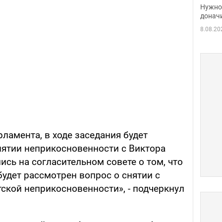
судь
Нужно 
неож
донач
8.08.20
ламента, в ходе заседания будет
нятии неприкосновенности с Виктора
сь на согласительном совете о том, что
удет рассмотрен вопрос о снятии с
ской неприкосновенности», - подчеркнул