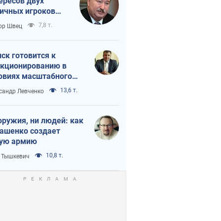
ересов двух
ичных игроков
 тайный план
7,8 т.
ор Швец
мпа и Путина?
ск готовится к
кционированию в
овиях масштабного
нного кризиса
13,6 т.
сандр Левченко
оружия, ни людей: как
ашенко создает
ую армию
10,8 т.
 Тышкевич