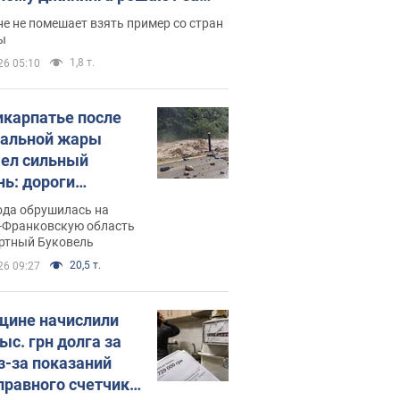
ицей
е не помешает взять пример со стран
ы
1,8 т.
26 05:10
икарпатье после
альной жары
ел сильный
нь: дороги
ратились в реки.
ода обрушилась на
о
-Франковскую область
ортный Буковель
20,5 т.
26 09:27
ине начислили
ыс. грн долга за
из-за показаний
правного счетчика: