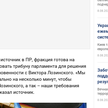
подче
8.08.20
Укра
ежем
сист
Зеле
Киев т
европ
8.08.20
 источник в ПР, фракция готова на
овать трибуну парламента для решения
Забо
новенности с Виктора Лозинского. «Мы
подд
ально на несколько минут, чтобы
резу
озинского, а так – наши требования
обла
Вечна
казал источник.
киев
терро
8.08.20