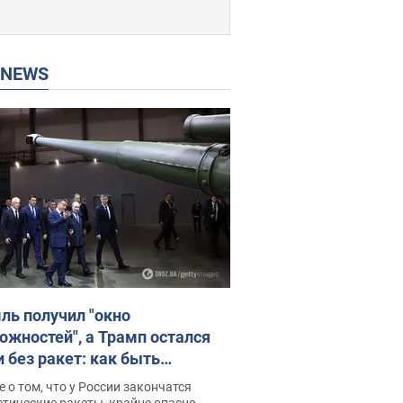
P NEWS
ль получил "окно
ожностей", а Трамп остался
и без ракет: как быть
ине? Интервью с Мельником
 о том, что у России закончатся
тические ракеты, крайне опасно,