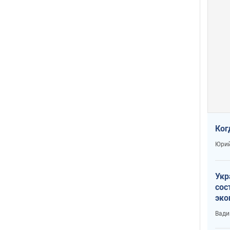
Ког
Юрий
Укр
сос
эко
Ест
Вади
тун