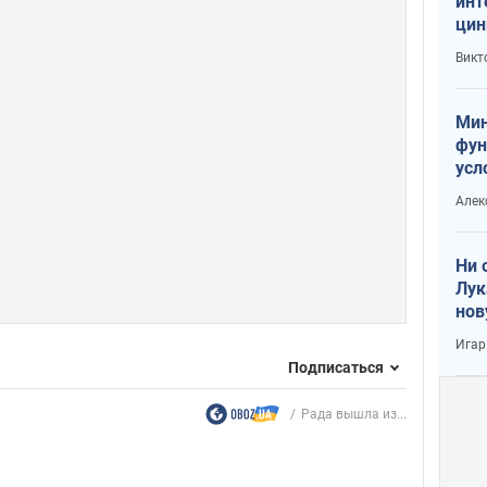
инт
цин
или
Викт
Тра
Мин
фун
усл
вое
Алек
Ни 
Лук
нов
Игар
Подписаться
Рада вышла из...