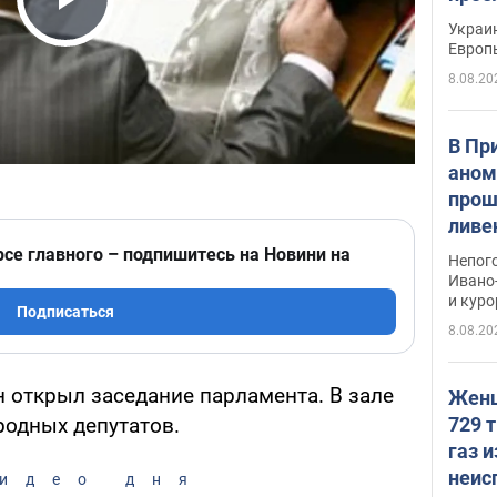
гран
Play Video
Украин
Европ
8.08.20
В Пр
аном
прош
ливе
прев
рсе главного – подпишитесь на Новини на
Непог
Виде
Ивано
и кур
Подписаться
8.08.20
 открыл заседание парламента. В зале
Женщ
729 т
родных депутатов.
газ 
неис
идео дня