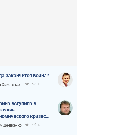
да закончится война?
5,3 т.
 Христензен
аина вступила в
тояние
номического кризиса.
ь ли свет в конце
4,6 т.
м Денисенко
неля?