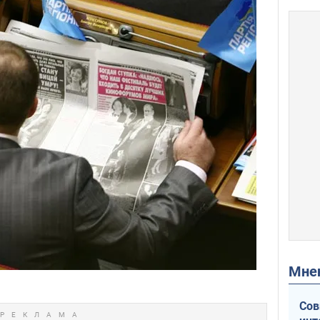
Мн
Сов