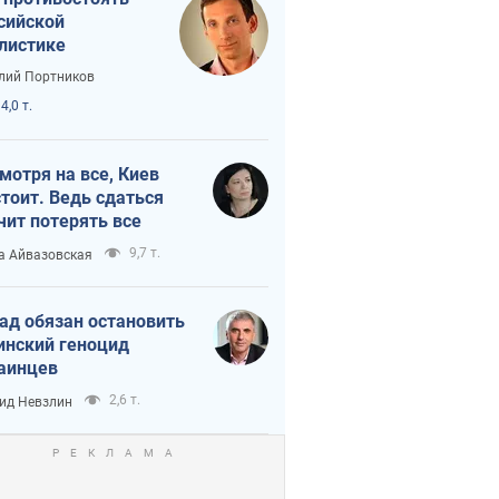
сийской
листике
лий Портников
4,0 т.
мотря на все, Киев
тоит. Ведь сдаться
чит потерять все
9,7 т.
а Айвазовская
ад обязан остановить
инский геноцид
аинцев
2,6 т.
ид Невзлин