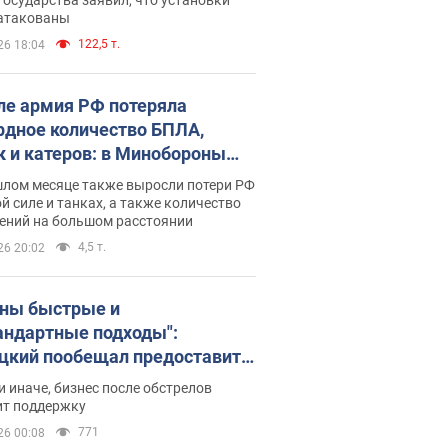
 атакованы
122,5 т.
26 18:04
ле армия РФ потеряла
рдное количество БПЛА,
к и катеров: в Минобороны
родовали статистику
шлом месяце также выросли потери РФ
й силе и танках, а также количество
ений на большом расстоянии
4,5 т.
26 20:02
ны быстрые и
андартные подходы":
цкий пообещал предоставить
есу приоритетный доступ к
и иначе, бизнес после обстрелов
щимся складским
ит поддержку
ещениям
771
26 00:08