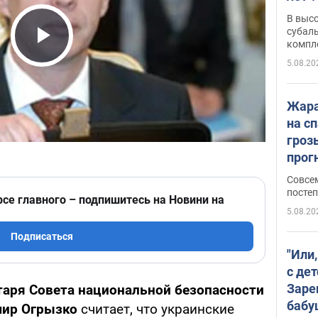
В выс
субаль
компл
Play Video
протяж
5.08.20
Жара
на с
гроз
прогн
ожид
Совсе
пого
постеп
рсе главного – подпишитесь на Новини на
5.08.20
Подписаться
"Или
с дет
Заре
таря Совета национальной безопасности
бабу
мир Огрызко
считает, что украинские