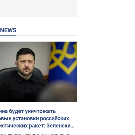
P NEWS
ина будет уничтожать
овые установки российских
истических ракет: Зеленский
ел заседание СНБО
государства заявил, что установки