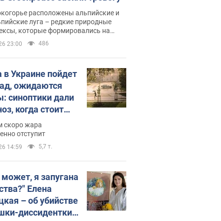
окогорье расположены альпийские и
пийские луга – редкие природные
ексы, которые формировались на
ении сотен лет
486
26 23:00
 в Украине пойдет
пад, ожидаются
ы: синоптики дали
оз, когда стоит
ать изменения
м скоро жара
ды
енно отступит
5,7 т.
26 14:59
, может, я запугана
ства?" Елена
цкая – об убийстве
шки-диссидентки