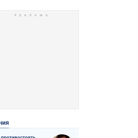
ения
 противостоять