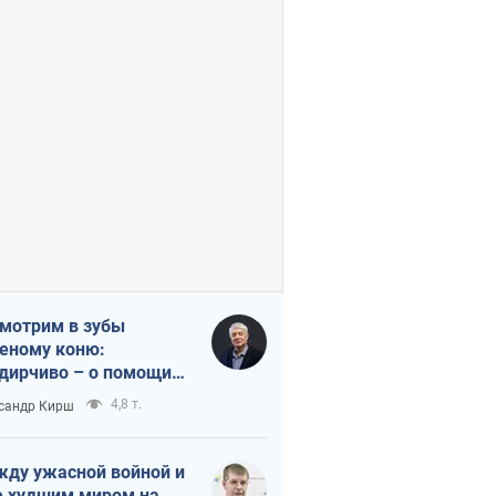
мотрим в зубы
еному коню:
дирчиво – о помощи
аине
4,8 т.
сандр Кирш
ду ужасной войной и
 худшим миром на