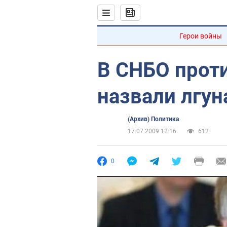
Герои войны
В СНБО прот
назвали лгу
(Архив) Политика
17.07.2009 12:16
612
0