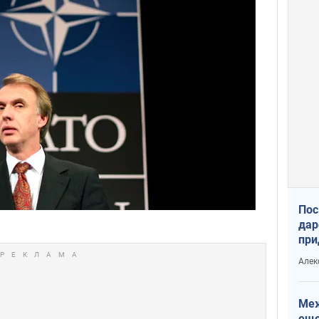
Пос
дар
при
Укр
Алек
Меж
еще