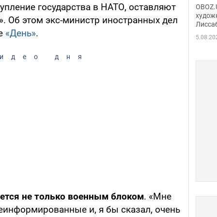
Аллы
упление государства в НАТО, оставляют
OBOZ.U
сына
худож
». Об этом экс-министр иностранных дел
Лисса
Порт
те
«День»
.
деть
5.08.20
идео дня
ется не только военным блоком
. «Мне
неинформированные и, я бы сказал, очень