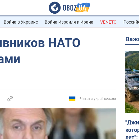
Война в Украине
Война Израиля и Ирана
VENETO
Россий
Важ
ивников НАТО
нами
Читати українською
"Джи
кото
лет":