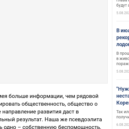
будут
5.08.20
В ию
реко
лодо
обна
В про
в живо
пораж
5.08.20
"Нуж
нест
имея больше информации, чем рядовой
Коре
ировать общественность, общество о
бизн
е направление развития даст в
Так ил
имею
получ
ьный результат. Наша же псевдоэлита
пом
6.08.20
ь одно – собственную беспомощность,