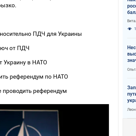
рызко.
рос
бал
Вита
1
носительно ПДЧ для Украины
Нес
люч от ПДЧ
выс
зна
ет Украину в НАТО
Ольг
ить референдум по НАТО
Зап
 проводить референдум
пут
укр
Леон