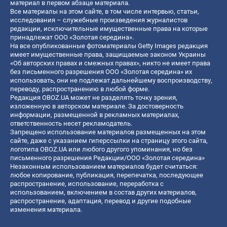
материал в первом абзаце материала.
Все материалы на этом сайте, в том числе интервью, статьи,
исследования – служебные произведения журналистов
редакции, исключительные имущественные права на которые
принадлежат ООО «Золотая середина».
На все опубликованные фотоматериалы Getty Images редакция
имеет имущественные права, защищаемые законом Украины
«Об авторских правах и смежных правах», никто не имеет права
без письменного разрешения ООО «Золотая середина» их
использовать, они не подлежат дальнейшему воспроизводству,
переводу, распространению в любой форме.
Редакция OBOZ.UA может не разделять точку зрения,
изложенную в авторском материале. За достоверность
информации, размещенной в рекламных материалах,
ответственность несет рекламодатель.
Запрещено использование материалов размещенных на этом
сайте, даже с указанием гиперссылки на страницу этого сайта,
логотипа OBOZ.UA или любого другого упоминания, но без
письменного разрешения Редакции/ООО «Золотая середина»
Незаконным использованием материалов будет считаться:
любое копирование, публикация, перепечатка, последующее
распространение, использование, переработка с
использованием, включением в состав других материалов,
распространение, адаптация, перевод и другие подобные
изменения материала.