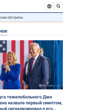
ские обстрелы
ное
уга тяжелобольного Джо
ена назвала первый симптом,
рый сигнализировал о его