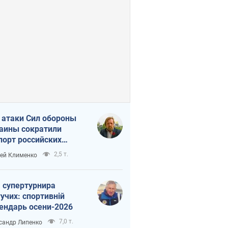
 атаки Сил обороны
аины сократили
порт российских
тепродуктов
2,5 т.
ей Клименко
 супертурнира
учих: спортивній
ендарь осени-2026
7,0 т.
сандр Липенко