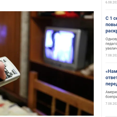
6.08.20
С 1 
повы
раск
Однов
педаг
увелич
7.08.20
«Нам
отве
пере
Patri
Амери
боепр
7.08.20