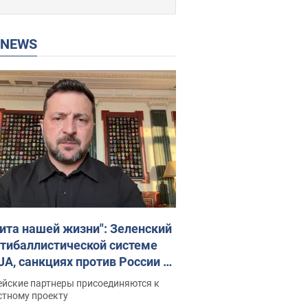
P NEWS
ита нашей жизни": Зеленский
нтибаллистической системе
JA, санкциях против России и
ержке аграриев. Видео
ейские партнеры присоединяются к
стному проекту