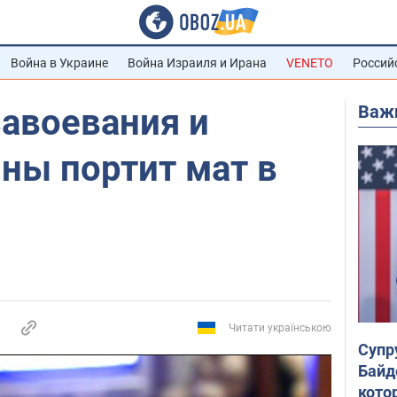
Война в Украине
Война Израиля и Ирана
VENETO
Россий
Важ
завоевания и
ны портит мат в
Читати українською
Супр
Байд
кото