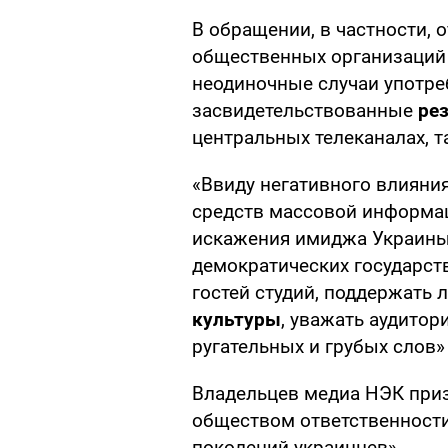
В обращении, в частности, 
общественных организаций 
неодиночные случаи употре
засвидетельствованные
ре
центральных телеканалах, та
«Ввиду негативного влияния
средств массовой информац
искажения имиджа Украины
демократических государст
гостей студий, поддержать
культуры
, уважать аудитор
ругательных и грубых слов»
Владельцев медиа НЭК при
обществом ответственност
поколений украинцев».