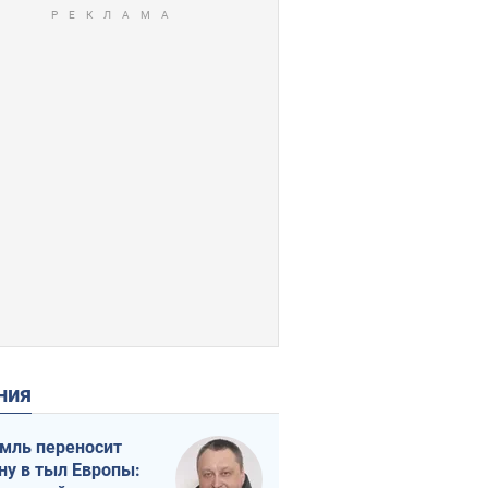
ения
мль переносит
ну в тыл Европы: