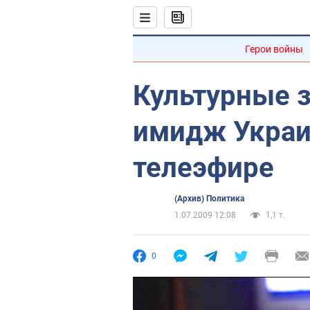
Герои войны
Культурные 
имидж Украи
телеэфире
(Архив) Политика
1.07.2009 12:08
1,1 т.
0