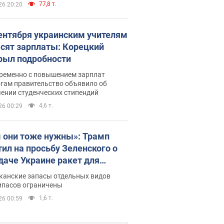
77,8 т.
26 20:20
сентября украинским учителям
сят зарплаты: Корецкий
рыл подробности
ременно с повышением зарплат
огам правительство объявило об
ении студенческих стипендий
4,6 т.
26 00:29
 они тоже нужны»: Трамп
тил на просьбу Зеленского о
даче Украине ракет для
ot
канские запасы отдельных видов
ипасов ограничены
1,6 т.
26 00:59