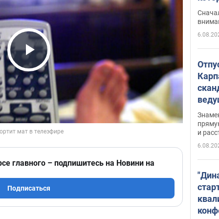
"агр
Сначал
внима
6.08.20
Play Video
Отпу
Карп
скан
вед
несп
Знаме
захе
пряму
и расс
6.08.20
рсе главного – подпишитесь на Новини на
"Дин
стар
Подписаться
квал
конф