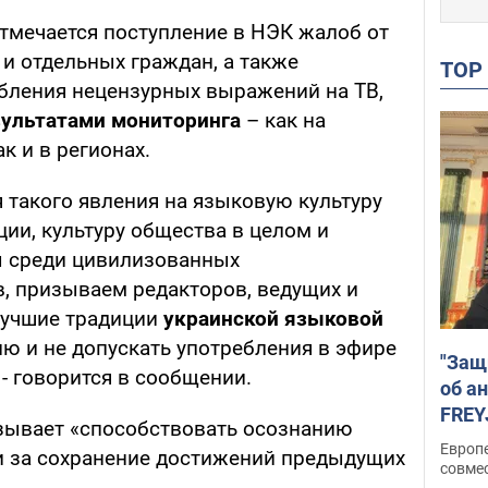
отмечается поступление в НЭК жалоб от
и отдельных граждан, а также
TO
бления нецензурных выражений на ТВ,
зультатами мониторинга
– как на
к и в регионах.
 такого явления на языковую культуру
ии, культуру общества в целом и
 среди цивилизованных
в, призываем редакторов, ведущих и
 лучшие традиции
украинской языковой
ию и не допускать употребления в эфире
"Защ
 - говорится в сообщении.
об а
FREY
зывает «способствовать осознанию
подд
Европ
и за сохранение достижений предыдущих
совме