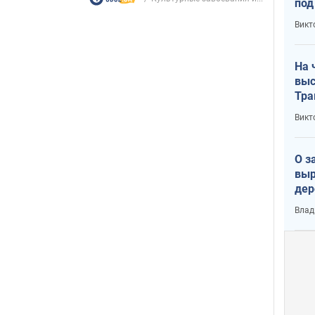
под
кри
Викт
лог
На 
выс
Тра
Викт
О з
выр
дер
что
Влад
Тер