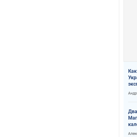
Как
Укр
экс
неф
Андр
Два
Маг
кал
Алек