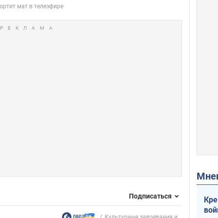
Мн
Подписаться
Кре
вой
Культурные завоевания и...