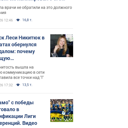
ессивном" раке
а врачи не обратили на это должного
ния
16,8 т.
26 12:46
ск Леси Никитюк в
атах обернулся
далом: почему
ущую
раведливо
нитость вышла на
йтили
ю коммуникацию в сети
тавила все точки над "i"
13,5 т.
26 17:32
амо" с победы
товало в
ификации Лиги
еренций. Видео