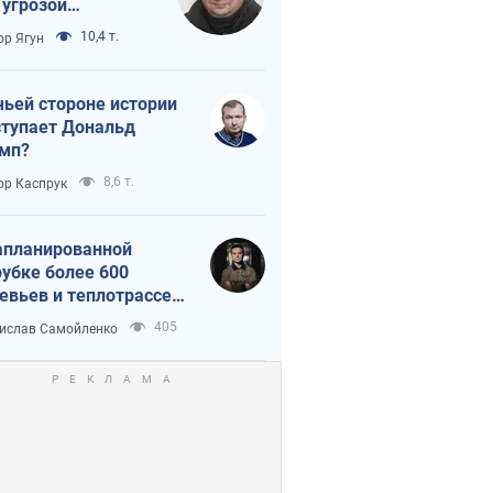
 угрозой
тическая
10,4 т.
ор Ягун
истика
чьей стороне истории
тупает Дональд
мп?
8,6 т.
ор Каспрук
апланированной
убке более 600
евьев и теплотрассе:
 происходит на
405
ислав Самойленко
емках в Киеве