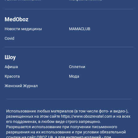
MedOboz
Новости медицины
MAMACLUB
Covid
Шоу
Афиша
Сплетни
Красота
Мода
Женский Журнал
Использование любых материалов (в том числе фото- и видео-),
размещенных на этом сайте
https://www.obozrevatel.com
и на всех
его поддоменах, в любом виде строго запрещено.
Разрешается использование при получении письменного
разрешения на их использование и при условии обязательной
ссылки на сайт OBOZ.UA, а для интернет-изданий - при