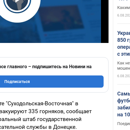
Play Video
Каким
6.08.20
Укра
850 
опер
с эт
Как не
рсе главного – подпишитесь на Новини на
мошен
6.08.20
Подписаться
Самы
футб
те "Суходольская-Восточная" в
заби
эвакуируют 335 горняков, сообщает
на 1
ральный штаб государственной
Виде
Поеди
ательной службы в Донецке.