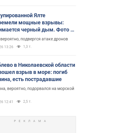
купированной Ялте
ремели мощные взрывы:
имается черный дым. Фото и
о
 вероятно, подвергся атаке дронов
1,3 т.
26 13:26
блево в Николаевской области
зошел взрыв в море: погиб
ина, есть пострадавшие
на, вероятно, подорвался на морской
2,5 т.
26 12:41