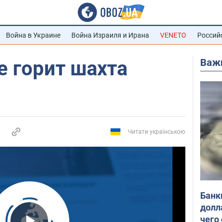
Война в Украине
Война Израиля и Ирана
VENETO
Россий
Важ
е горит шахта
Читати українською
Банк
долл
чего