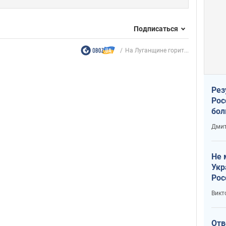
Подписаться
На Луганщине горит...
Рез
Рос
бол
Дмит
Не 
Укр
Рос
Викт
Отв