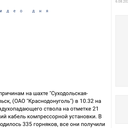
6.08.20
идео дня
причинам на шахте "Суходольская-
ьск, (ОАО "Краснодонуголь") в 10.32 на
здухопадающего ствола на отметке 21
кий кабель компрессорной установки. В
одилось 335 горняков, все они получили