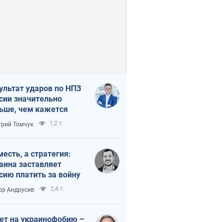
ультат ударов по НПЗ
сии значительно
ьше, чем кажется
1,2 т.
рий Томчук
месть, а стратегия:
аина заставляет
сию платить за войну
2,4 т.
ор Андрусив
ет на украинофобию –