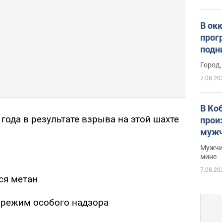
В ок
прог
подн
виде
Город,
7.08.20
В Ко
 года в результате взрыва на этой шахте
прои
мужч
Мужчи
мине
7.08.20
ся метан
 режим особого надзора