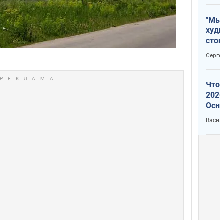
"Мы
худ
сто
отч
Серг
рак
Что
202
Осн
нов
Васи