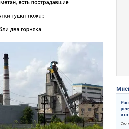
 метан, есть пострадавшие
утки тушат пожар
бли два горняка
Мн
Рос
рес
кто
дик
Серг