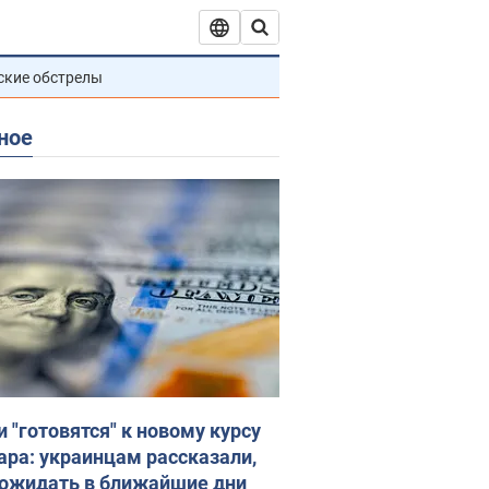
ские обстрелы
ное
и "готовятся" к новому курсу
ара: украинцам рассказали,
 ожидать в ближайшие дни