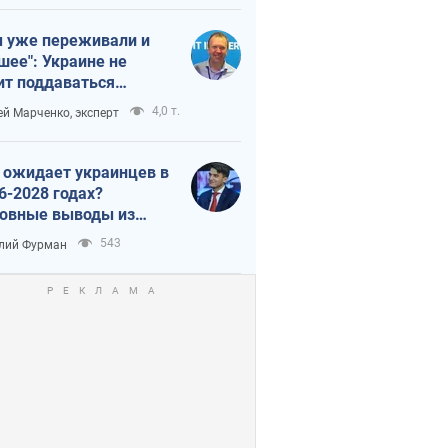
 уже переживали и
шее": Украине не
ит поддаваться
аянию из-за
4,0 т.
ей Марченко, эксперт
етного террора
 ожидает украинцев в
6-2028 годах?
овные выводы из
ых прогнозов от НБУ
543
лий Фурман