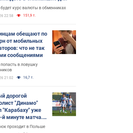
 будет курс валюты в обменниках
151,9 т.
26 22:58
инцам обещают по
грн от мобильных
аторов: что не так
ими сообщениями
 попасть в ловушку
ников
16,7 т.
26 21:02
й дорогой
олист "Динамо"
л "Карабаху" уже
0-й минуте матча.
о
нок проходит в Польше