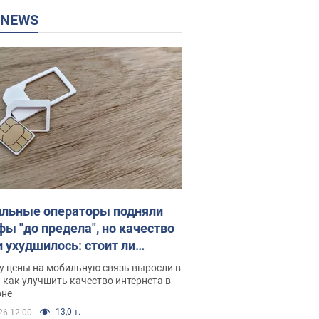
P NEWS
льные операторы подняли
фы "до предела", но качество
и ухудшилось: стоит ли
ваться на цены
у цены на мобильную связь выросли в
 как улучшить качество интернета в
оне
13,0 т.
26 12:00