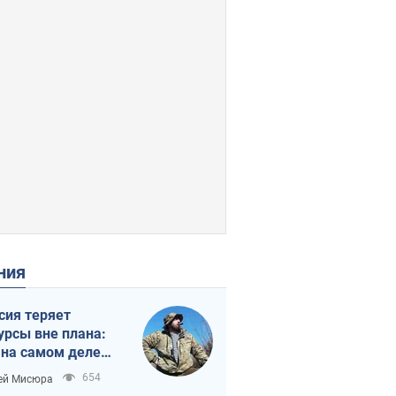
ения
сия теряет
урсы вне плана:
 на самом деле
тует темп войны
654
ей Мисюра