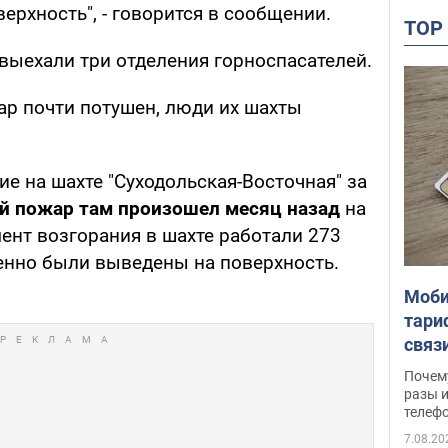
ерхность", - говорится в сообщении.
TO
выехали три отделения горноспасателей.
ар почти потушен, люди их шахты
ие на шахте "Суходольская-Восточная" за
й пожар там произошел месяц назад
на
ент возгорания в шахте работали 273
енно были выведены на поверхность.
Моби
тари
связ
жало
Почем
разы и
телеф
7.08.20