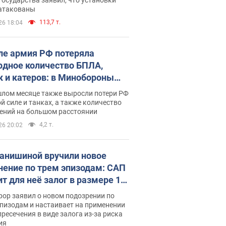
 атакованы
113,7 т.
26 18:04
ле армия РФ потеряла
рдное количество БПЛА,
к и катеров: в Минобороны
родовали статистику
шлом месяце также выросли потери РФ
й силе и танках, а также количество
ений на большом расстоянии
4,2 т.
26 20:02
анишиной вручили новое
нение по трем эпизодам: САП
ит для неё залог в размере 15
грн
ор заявил о новом подозрении по
пизодам и настаивает на применении
ресечения в виде залога из-за риска
ия