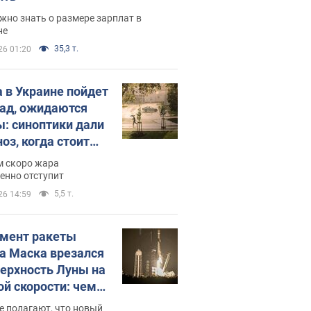
жно знать о размере зарплат в
не
35,3 т.
26 01:20
 в Украине пойдет
пад, ожидаются
ы: синоптики дали
оз, когда стоит
ать изменения
м скоро жара
ды
енно отступит
5,5 т.
26 14:59
мент ракеты
а Маска врезался
верхность Луны на
ой скорости: чем
закончилось
е полагают, что новый