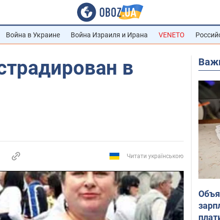
Война в Украине
Война Израиля и Ирана
VENETO
Россий
Важ
страдирован в
Читати українською
Объя
зарп
плат