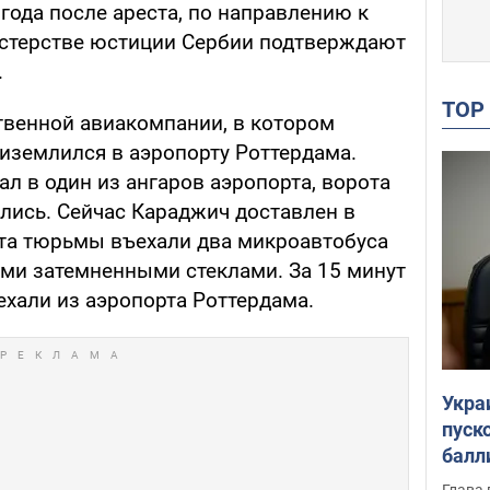
года после ареста, по направлению к
истерстве юстиции Сербии подтверждают
.
TO
твенной авиакомпании, в котором
риземлился в аэропорту Роттердама.
л в один из ангаров аэропорта, ворота
ылись. Сейчас Караджич доставлен в
ота тюрьмы въехали два микроавтобуса
ми затемненными стеклами. За 15 минут
ехали из аэропорта Роттердама.
Укра
пуск
балл
пров
Глава 