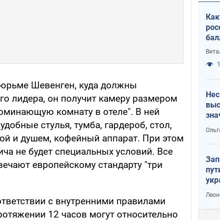
Как
рос
бал
Вита
1
 тюрьме Шевенген, куда должны
Нес
го лидера, он получит камеру размером
выс
поминающую комнату в отеле". В ней
зна
удобные стулья, тумба, гардероб, стол,
Ольг
ной и душем, кофейный аппарат. При этом
ича не будет специальных условий. Все
Зап
вечают европейскому стандарту "три
пут
укр
Леон
оответствии с внутренними правилами
отяжении 12 часов могут относительно