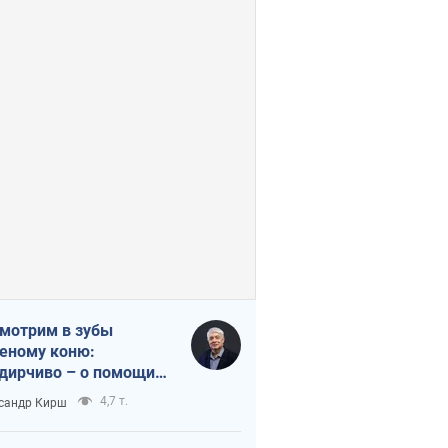
мотрим в зубы
еному коню:
дирчиво – о помощи
аине
4,7 т.
сандр Кирш