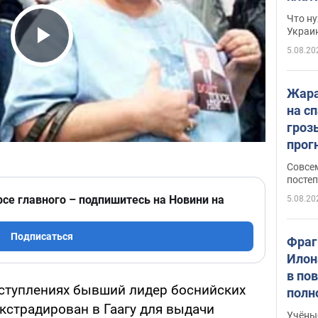
Что ну
Украи
5.08.20
Play Video
Жара
на с
гроз
прогн
ожид
Совсе
пого
постеп
рсе главного – подпишитесь на Новини на
5.08.20
Подписаться
Фраг
Илон
в по
ступлениях бывший лидер боснийских
полн
кстрадирован в Гаагу для выдачи
всё 
Учёны