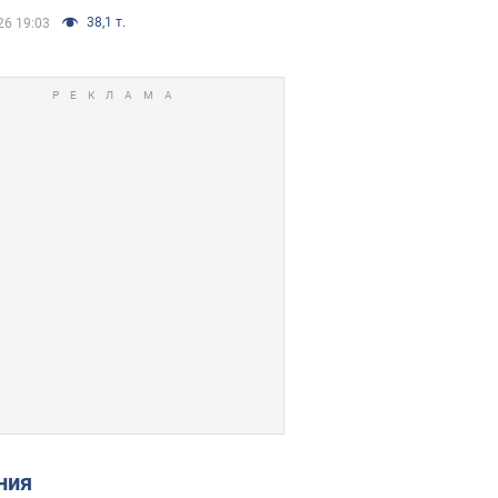
38,1 т.
26 19:03
ения