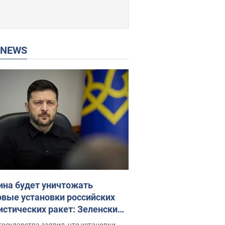
P NEWS
ина будет уничтожать
овые установки российских
истических ракет: Зеленский
ел заседание СНБО
государства заявил, что установки