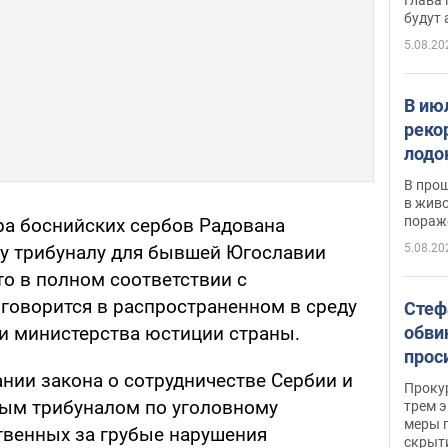
будут
5.08.20
В ию
реко
лодо
обна
В про
в живо
пораж
ра боснийских сербов Радована
5.08.20
 трибуналу для бывшей Югославии
то в полном соответствии с
 говорится в распространенном в среду
Стеф
обви
и министерства юстиции страны.
прос
нии закона о сотрудничестве Сербии и
млн 
Прокур
ым трибуналом по уголовному
трем э
меры п
твенных за грубые нарушения
скрыт