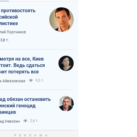
 противостоять
сийской
листике
лий Портников
3,8 т.
мотря на все, Киев
тоит. Ведь сдаться
чит потерять все
9,5 т.
а Айвазовская
ад обязан остановить
инский геноцид
аинцев
2,4 т.
ид Невзлин