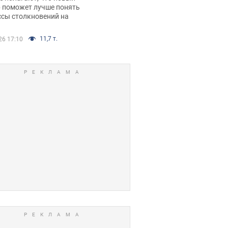
р поможет лучше понять
ссы столкновений на
11,7 т.
26 17:10