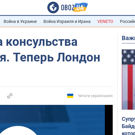
Война в Украине
Война Израиля и Ирана
VENETO
Россий
Важ
а консульства
я. Теперь Лондон
Читати українською
Супр
Байд
кото