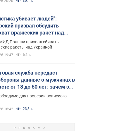
30,4 т.
26 20:20
истика убивает людей":
рский призвал обсудить
хват вражеских ракет над
иной
 МИД Польши призвал сбивать
йские ракеты над Украиной
6,2 т.
26 19:47
говая служба передаст
бороны данные о мужчинах в
сте от 18 до 60 лет: зачем это
о
еобходимо для проверки воинского
23,3 т.
26 18:42