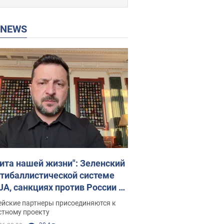
P NEWS
ита нашей жизни": Зеленский
нтибаллистической системе
JA, санкциях против России и
ержке аграриев. Видео
ейские партнеры присоединяются к
стному проекту