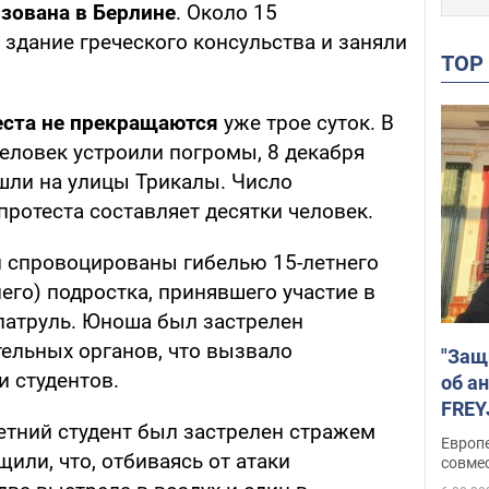
зована в Берлине
. Около 15
здание греческого консульства и заняли
TO
еста не прекращаются
уже трое суток. В
еловек устроили погромы, 8 декабря
шли на улицы Трикалы. Число
протеста составляет десятки человек.
 спровоцированы гибелью 15-летнего
него) подростка, принявшего участие в
патруль. Юноша был застрелен
ельных органов, что вызвало
"Защ
и студентов.
об а
FREY
етний студент был застрелен стражем
подд
Европ
или, что, отбиваясь от атаки
совме