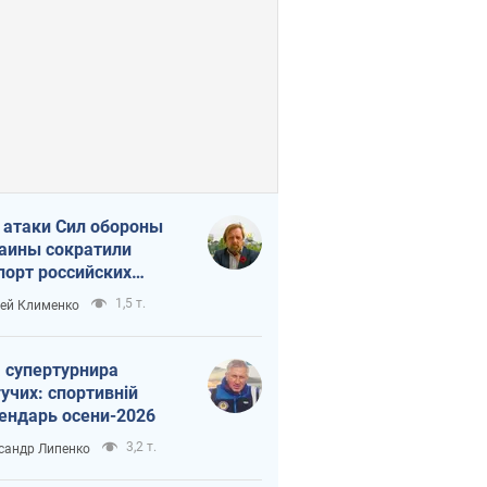
 атаки Сил обороны
аины сократили
порт российских
тепродуктов
1,5 т.
ей Клименко
 супертурнира
учих: спортивній
ендарь осени-2026
3,2 т.
сандр Липенко