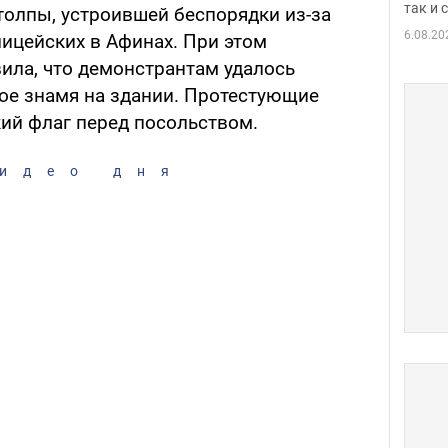
так и
толпы, устроившей беспорядки из-за
6.08.20
лицейских в Афинах. При этом
ила, что демонстрантам удалось
кое знамя на здании. Протестующие
кий флаг перед посольством.
идео дня