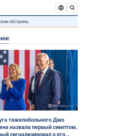
ские обстрелы
ное
уга тяжелобольного Джо
ена назвала первый симптом,
рый сигнализировал о его