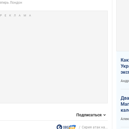
Как
Укр
экс
неф
Андр
Два
Маг
кал
Подписаться
Алек
Серия атак на...