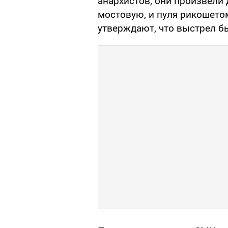
анархистов, они произвели 
мостовую, и пуля рикошето
утверждают, что выстрел б