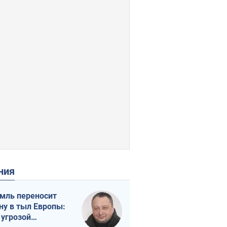
ения
мль переносит
ну в тыл Европы:
 угрозой