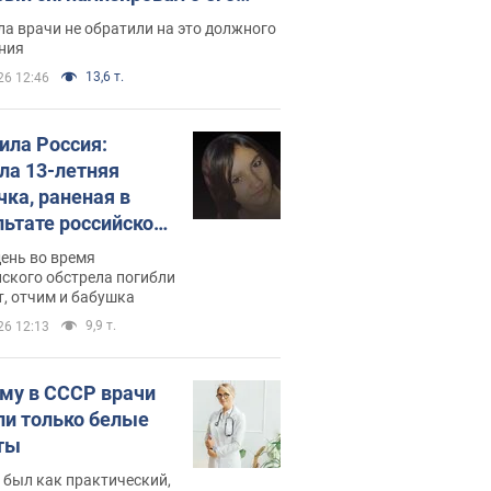
ессивном" раке
а врачи не обратили на это должного
ния
13,6 т.
26 12:46
била Россия:
ла 13-летняя
чка, раненая в
льтате российской
и на Сумскую
день во время
сть. Фото
ского обстрела погибли
т, отчим и бабушка
9,9 т.
26 12:13
му в СССР врачи
ли только белые
ты
 был как практический,