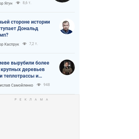
тическая
8,6 т.
ор Ягун
истика
чьей стороне истории
тупает Дональд
мп?
7,2 т.
ор Каспрук
иеве вырубили более
 крупных деревьев
и теплотрассы и
реки Генплану
948
ислав Самойленко