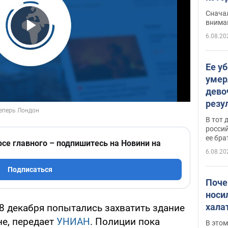
"агр
Сначал
внима
6.08.20
Play Video
Ее у
умер
дево
резу
атак
В тот 
обла
россий
ее бра
рсе главного – подпишитесь на Новини на
6.08.20
Подписаться
Поче
носи
хала
8 декабря попытались захватить здание
не, передает
УНИАН
. Полиции пока
В этом