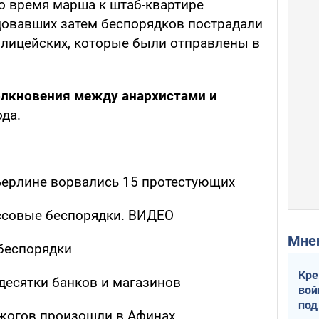
 время марша к штаб-квартире
довавших затем беспорядков пострадали
олицейских, которые были отправлены в
лкновения между анархистами и
ода.
 Берлине ворвались 15 протестующих
ссовые беспорядки. ВИДЕО
Мн
беспорядки
Кре
десятки банков и магазинов
вой
под
жогов произошли в Афинах