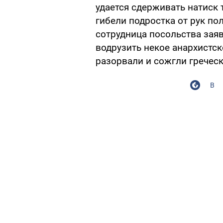
удается сдерживать натиск 
гибели подростка от рук по
сотрудница посольства заяв
водрузить некое анархистс
разорвали и сожгли гречес
В