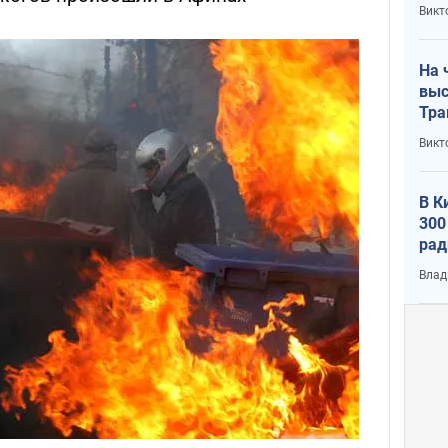
кри
Викт
лог
На 
выс
Тра
Викт
В К
300
рад
воп
Влад