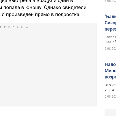
два выстрела в воздух и один в
6.08.20
м попала в юношу. Однако свидетели
ыл произведен прямо в подростка.
"Бал
Сико
пере
Укра
Глава
росси
6.08.20
Нало
Мино
возра
нужн
Это н
учета
6.08.20