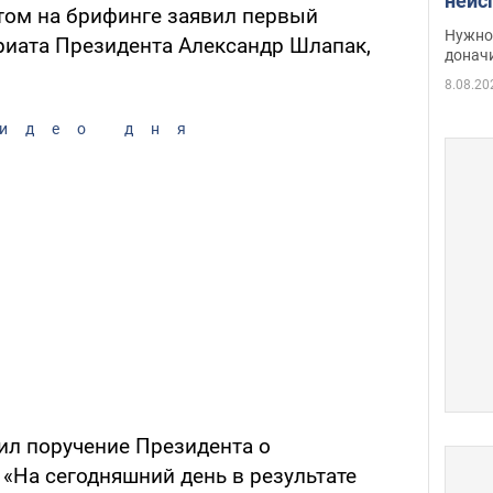
неис
том на брифинге заявил первый
судь
Нужно 
риата Президента Александр Шлапак,
неож
донач
8.08.20
идео дня
ил поручение Президента о
 «На сегодняшний день в результате