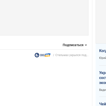
Подписаться
Ког
Стельмах укрылся под...
Юрий
Укр
сос
эко
Ест
Вади
тун
Чей