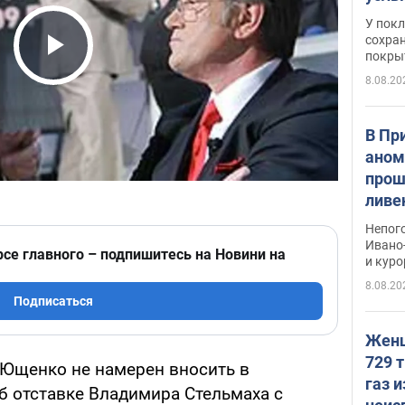
слож
У пок
кото
сохра
покрыт
"зол
Play Video
8.08.20
В Пр
аном
прош
ливе
прев
Непог
Виде
Ивано
рсе главного – подпишитесь на Новини на
и кур
8.08.20
Подписаться
Женщ
729 т
Ющенко не намерен вносить в
газ 
б отставке Владимира Стельмаха с