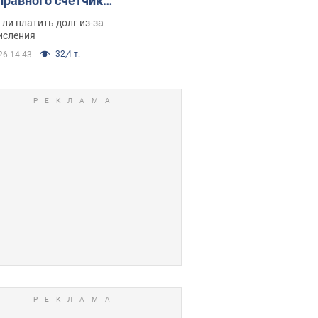
правного счетчика:
я вынес
ли платить долг из-за
иданное решение
исления
32,4 т.
26 14:43