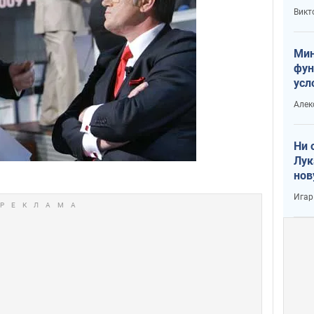
или
Викт
Тра
Мин
фун
усл
вое
Алек
Ни 
Лук
нов
Игар