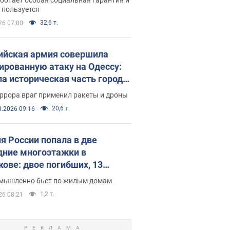
е поселился
 пользуется
32,6 т.
26 07:00
ийская армия совершила
ированную атаку на Одессу:
ла историческая часть города,
 пострадавшие. Фото и видео
ррора враг применил ракеты и дроны
20,6 т.
8.2026 09:16
я России попала в две
дние многоэтажки в
кове: двое погибших, 13
радавших
умышленно бьет по жилым домам
1,2 т.
26 08:21