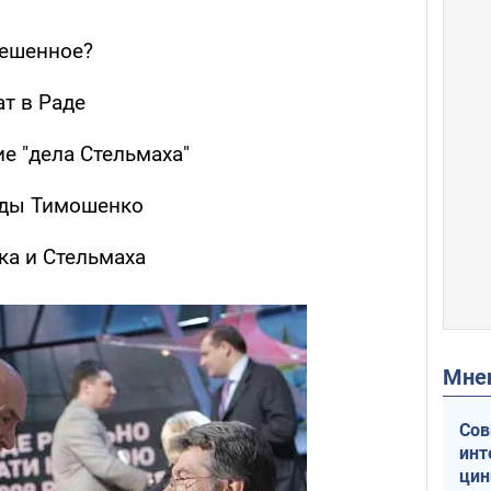
решенное?
т в Раде
е "дела Стельмаха"
ады Тимошенко
а и Стельмаха
Мн
Сов
инт
цин