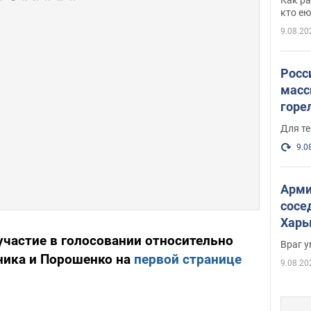
и гд
кто ею
9.08.20
Росс
масс
горе
есть
Для те
9.0
Арми
сосе
Харь
пост
частие в голосовании относительно
Враг 
ника и Порошенко на
первой странице
9.08.20